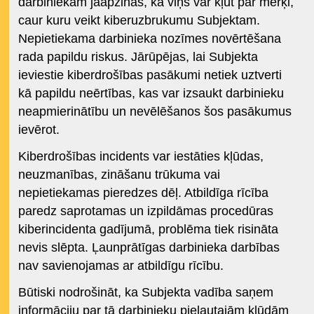
darbiniekam jāapzinās, ka viņš var kļūt par mērķi,
caur kuru veikt kiberuzbrukumu Subjektam.
Nepietiekama darbinieka nozīmes novērtēšana
rada papildu riskus. Jārūpējas, lai Subjekta
ieviestie kiberdrošības pasākumi netiek uztverti
kā papildu neērtības, kas var izsaukt darbinieku
neapmierinātību un nevēlēšanos šos pasākumus
ievērot.
Kiberdrošības incidents var iestāties kļūdas,
neuzmanības, zināšanu trūkuma vai
nepietiekamas pieredzes dēļ. Atbildīga rīcība
paredz saprotamas un izpildāmas procedūras
kiberincidenta gadījumā, problēma tiek risināta
nevis slēpta. Ļaunprātīgas darbinieka darbības
nav savienojamas ar atbildīgu rīcību.
Būtiski nodrošināt, ka Subjekta vadība saņem
informāciju par tā darbinieku pieļautajām kļūdām