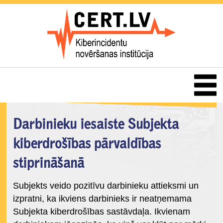
Darbinieku iesaiste Subjekta
kiberdrošības pārvaldības
stiprināšanā
Subjekts veido pozitīvu darbinieku attieksmi un
izpratni, ka ikviens darbinieks ir neatņemama
Subjekta kiberdrošības sastāvdaļa. Ikvienam