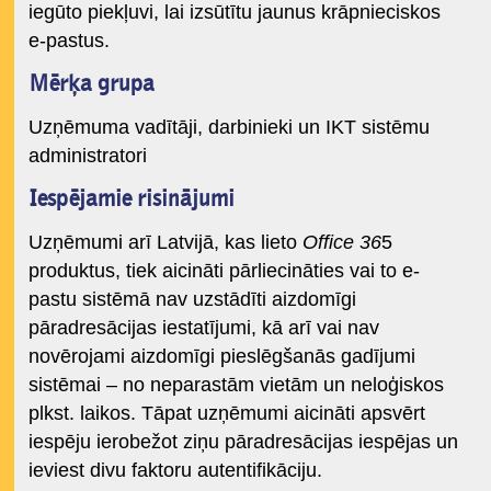
iegūto piekļuvi, lai izsūtītu jaunus krāpnieciskos
e-pastus.
Mērķa grupa
Uzņēmuma vadītāji, darbinieki un IKT sistēmu
administratori
Iespējamie risinājumi
Uzņēmumi arī Latvijā, kas lieto
Office 36
5
produktus, tiek aicināti pārliecināties vai to e-
pastu sistēmā nav uzstādīti aizdomīgi
pāradresācijas iestatījumi, kā arī vai nav
novērojami aizdomīgi pieslēgšanās gadījumi
sistēmai – no neparastām vietām un neloģiskos
plkst. laikos. Tāpat uzņēmumi aicināti apsvērt
iespēju ierobežot ziņu pāradresācijas iespējas un
ieviest divu faktoru autentifikāciju.