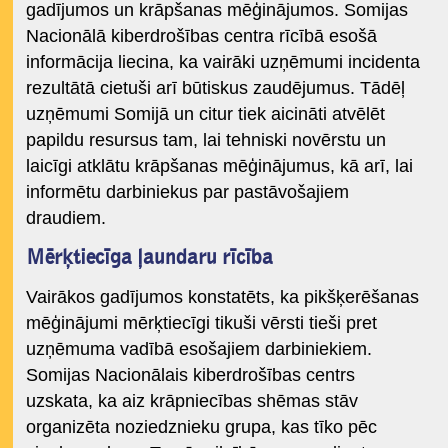
gadījumos un krāpšanas mēģinājumos. Somijas
Nacionālā kiberdrošības centra rīcībā esošā
informācija liecina, ka vairāki uzņēmumi incidenta
rezultātā cietuši arī būtiskus zaudējumus. Tādēļ
uzņēmumi Somijā un citur tiek aicināti atvēlēt
papildu resursus tam, lai tehniski novērstu un
laicīgi atklātu krāpšanas mēģinājumus, kā arī, lai
informētu darbiniekus par pastāvošajiem
draudiem.
Mērķtiecīga ļaundaru rīcība
Vairākos gadījumos konstatēts, ka pikšķerēšanas
mēģinājumi mērķtiecīgi tikuši vērsti tieši pret
uzņēmuma vadībā esošajiem darbiniekiem.
Somijas Nacionālais kiberdrošības centrs
uzskata, ka aiz krāpniecības shēmas stāv
organizēta noziedznieku grupa, kas tīko pēc