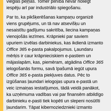
vieglas peļņas. Tomēr pilnībā nevar noliegt
iespēju arī par industriālo spiegošanu.
Par to, ka pikšķerēšanas kampaņu organizē
viens grupējums, un tā nav atsevišķu un
nesaistītu gadījumu sakritība, liecina kampaņas
vienojošās iezīmes. Krāpnieki par saviem
upuriem izvēlas darbiniekus, kas ikdienā izmanto
Office 36
5 e-pasta pakalpojumus. Ļaundaru
mērķis ir caur krāpnieciskiem e-pastiem un
mājaslapām, kas, piemēram, atgādina
Office 365
ielogošanās formu, savā īpašumā iegūt upura
Office 365
e-pasta piekļuves datus. Pēc to
izgūšanas ļaundari ielogojas upura e-pastā un
veic izmaiņas iestatījumos, tādā veidā panākot,
ka uzņēmuma vadības vai par finansēm atbildīgo
darbinieku e-pasti tiek kopēti un slepeni nosūtīti
ļaundarim. Tāpat kibernoziedznieki izmanto