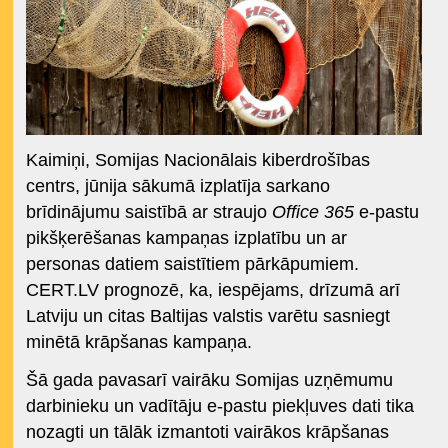
Kaimiņi, Somijas Nacionālais kiberdrošības
centrs, jūnija sākumā izplatīja sarkano
brīdinājumu saistībā ar straujo
Office 365
e-pastu
pikšķerēšanas kampaņas izplatību un ar
personas datiem saistītiem pārkāpumiem.
CERT.LV prognozē, ka, iespējams, drīzumā arī
Latviju un citas Baltijas valstis varētu sasniegt
minētā krāpšanas kampaņa.
Šā gada pavasarī vairāku Somijas uzņēmumu
darbinieku un vadītāju e-pastu piekļuves dati tika
nozagti un tālāk izmantoti vairākos krāpšanas