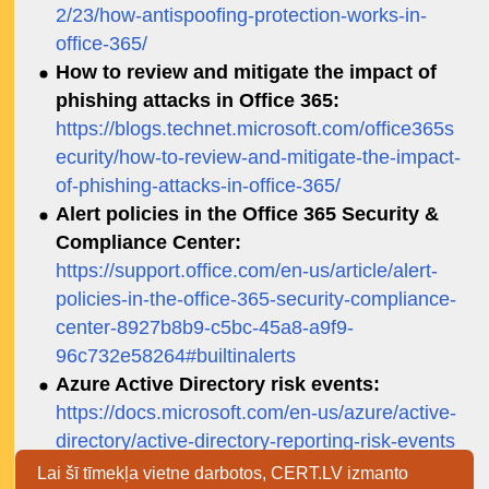
2/23/how-antispoofing-protection-works-in-
office-365/
How to review and mitigate the impact of
phishing attacks in Office 365:
https://blogs.technet.microsoft.com/office365s
ecurity/how-to-review-and-mitigate-the-impact-
of-phishing-attacks-in-office-365/
Alert policies in the Office 365 Security &
Compliance Center:
https://support.office.com/en-us/article/alert-
policies-in-the-office-365-security-compliance-
center-8927b8b9-c5bc-45a8-a9f9-
96c732e58264#builtinalerts
Azure Active Directory risk events:
https://docs.microsoft.com/en-us/azure/active-
directory/active-directory-reporting-risk-events
Lai šī tīmekļa vietne darbotos, CERT.LV izmanto