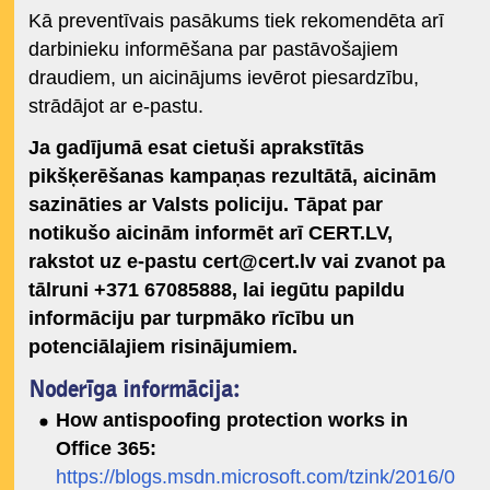
Kā preventīvais pasākums tiek rekomendēta arī
darbinieku informēšana par pastāvošajiem
draudiem, un aicinājums ievērot piesardzību,
strādājot ar e-pastu.
Ja gadījumā esat cietuši aprakstītās
pikšķerēšanas kampaņas rezultātā, aicinām
sazināties ar Valsts policiju. Tāpat par
notikušo aicinām informēt arī CERT.LV,
rakstot uz e-pastu
cert@cert.lv
vai zvanot pa
tālruni +371 67085888, lai iegūtu papildu
informāciju par turpmāko rīcību un
potenciālajiem risinājumiem.
Noderīga informācija:
How antispoofing protection works in
Office 365:
https://blogs.msdn.microsoft.com/tzink/2016/0