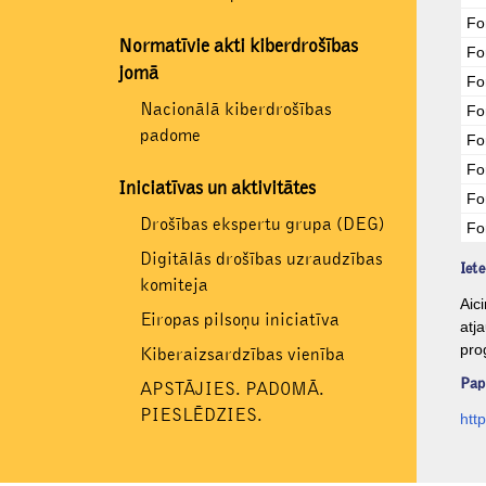
Fo
Normatīvie akti kiberdrošības
Fo
jomā
Fo
Nacionālā kiberdrošības
Fo
padome
Fo
Fo
Iniciatīvas un aktivitātes
Fo
Drošības ekspertu grupa (DEG)
Fo
Digitālās drošības uzraudzības
Iete
komiteja
Aic
Eiropas pilsoņu iniciatīva
atj
pro
Kiberaizsardzības vienība
Papi
APSTĀJIES. PADOMĀ.
PIESLĒDZIES.
htt