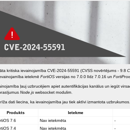
lāta kritiska ievainojamība CVE-2024-55591 (CVSS novērtējums - 9.8
C
ievainojamība ietekmē
FortiOS
versijas no 7.0.0 līdz 7.0.16 un
FortiPro
ainojamība ļauj uzbrucējiem apiet autentifikācijas kanālus un iegūt virsa
prasījumus
Node.js
websocket modulim.
brīža dati liecina, ka ievainojamība jau tiek aktīvi izmantota uzbrukumos
Produkts
Ietekme
rtiOS 7.6
Nav ietekmēta
-
rtiOS 7.4
Nav ietekmēta
-