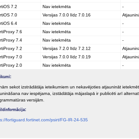
rtiOS 7.2
Nav ietekmēta
-
rtiOS 7.0
Versijas 7.0.0 līdz 7.0.16
Atjaunin
rtiOS 6.4
Nav ietekmēta
-
rtiProxy 7.6
Nav ietekmēta
-
rtiProxy 7.4
Nav ietekmēta
-
rtiProxy 7.2
Versijas 7.2.0 līdz 7.2.12
Atjaunin
rtiProxy 7.0
Versijas 7.0.0 līdz 7.0.19
Atjaunin
rtiProxy 2.0
Nav ietekmēta
-
ikumi:
inām sekot izstrādātāja ieteikumiem un nekavējoties atjaunināt ietekm
aunināšana nav iespējama, izstādātāja mājaslapā ir publicēti arī alterna
grammatūras versijām.
ldinformācija:
ps://fortiguard.fortinet.com/psirt/FG-IR-24-535