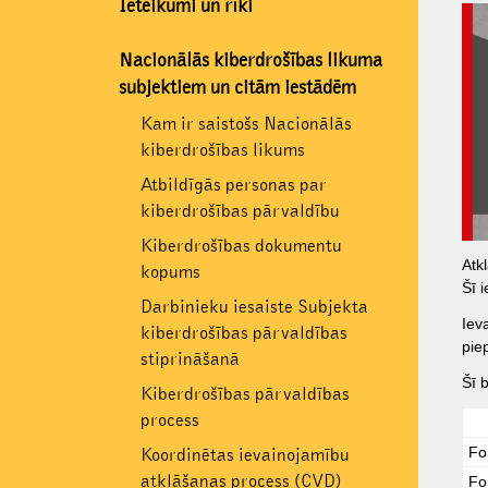
Ieteikumi un rīki
Nacionālās kiberdrošības likuma
subjektiem un citām iestādēm
Kam ir saistošs Nacionālās
kiberdrošības likums
Atbildīgās personas par
kiberdrošības pārvaldību
Kiberdrošības dokumentu
Atk
kopums
Šī 
Darbinieku iesaiste Subjekta
Iev
kiberdrošības pārvaldības
pie
stiprināšanā
Šī 
Kiberdrošības pārvaldības
process
Fo
Koordinētas ievainojamību
atklāšanas process (CVD)
Fo