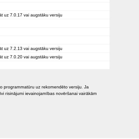
āt uz 7.0.17 vai augstāku versiju
āt uz 7.2.13 vai augstāku versiju
āt uz 7.0.20 vai augstāku versiju
ēto programmatūru uz rekomendēto versiju. Ja
tīvi risinājumi ievainojamības novēršanai vairākām