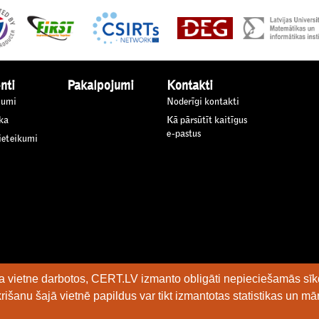
nti
Pakalpojumi
Kontakti
jumi
Noderīgi kontakti
ka
Kā pārsūtīt kaitīgus
e-pastus
 ieteikumi
kļa vietne darbotos, CERT.LV izmanto obligāti nepieciešamās sīk
rišanu šajā vietnē papildus var tikt izmantotas statistikas un mā