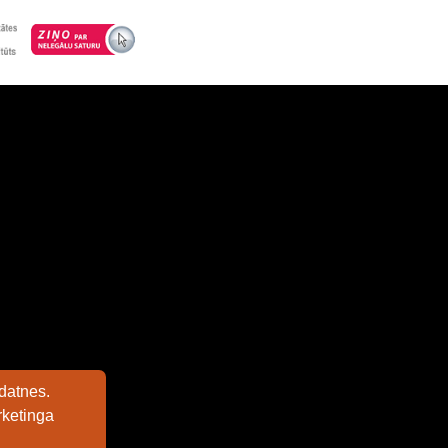
datnes.
rketinga