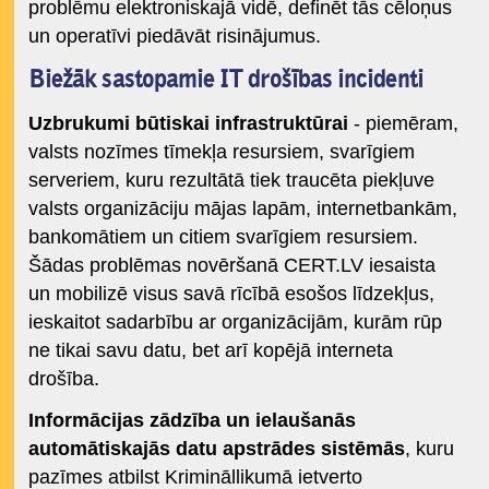
problēmu elektroniskajā vidē, definēt tās cēloņus
un operatīvi piedāvāt risinājumus.
Biežāk sastopamie IT drošības incidenti
Uzbrukumi būtiskai infrastruktūrai
- piemēram,
valsts nozīmes tīmekļa resursiem, svarīgiem
serveriem, kuru rezultātā tiek traucēta piekļuve
valsts organizāciju mājas lapām, internetbankām,
bankomātiem un citiem svarīgiem resursiem.
Šādas problēmas novēršanā CERT.LV iesaista
un mobilizē visus savā rīcībā esošos līdzekļus,
ieskaitot sadarbību ar organizācijām, kurām rūp
ne tikai savu datu, bet arī kopējā interneta
drošība.
Informācijas zādzība un ielaušanās
automātiskajās datu apstrādes sistēmās
, kuru
pazīmes atbilst Krimināllikumā ietverto