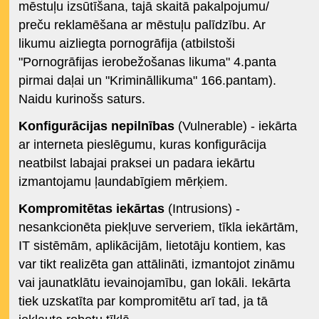
mēstuļu izsūtīšana, tajā skaitā pakalpojumu/
preču reklamēšana ar mēstuļu palīdzību. Ar
likumu aizliegta pornogrāfija (atbilstoši
"Pornogrāfijas ierobežošanas likuma" 4.panta
pirmai daļai un "Krimināllikuma" 166.pantam).
Naidu kurinošs saturs.
Konfigurācijas nepilnības
(Vulnerable) - iekārta
ar interneta pieslēgumu, kuras konfigurācija
neatbilst labajai praksei un padara iekārtu
izmantojamu ļaundabīgiem mērķiem.
Kompromitētas iekārtas
(Intrusions) -
nesankcionēta piekļuve serveriem, tīkla iekārtām,
IT sistēmām, aplikācijām, lietotāju kontiem, kas
var tikt realizēta gan attālināti, izmantojot zināmu
vai jaunatklātu ievainojamību, gan lokāli. Iekārta
tiek uzskatīta par kompromitētu arī tad, ja tā