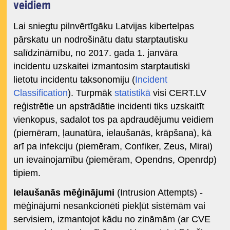
veidiem
Lai sniegtu pilnvērtīgāku Latvijas kibertelpas
pārskatu un nodrošinātu datu starptautisku
salīdzināmību, no 2017. gada 1. janvāra
incidentu uzskaitei izmantosim starptautiski
lietotu incidentu taksonomiju (
Incident
Classification
). Turpmāk
statistikā
visi CERT.LV
reģistrētie un apstrādātie incidenti tiks uzskaitīt
vienkopus, sadalot tos pa apdraudējumu veidiem
(piemēram, ļaunatūra, ielaušanās, krāpšana), kā
arī pa infekciju (piemēram, Confiker, Zeus, Mirai)
un ievainojamību (piemēram, Opendns, Openrdp)
tipiem.
Ielaušanās mēģinājumi
(Intrusion Attempts)
-
mēģinājumi nesankcionēti piekļūt sistēmām vai
servisiem, izmantojot kādu no zināmām (ar CVE