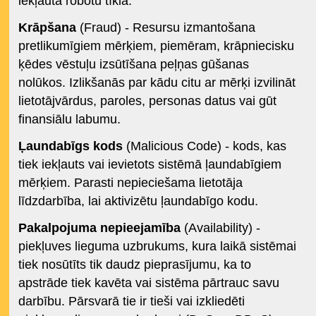
iekļauta robotu tīklā.
Krāpšana
(Fraud) - Resursu izmantošana
pretlikumīgiem mērķiem, piemēram, krāpniecisku
ķēdes vēstuļu izsūtīšana peļņas gūšanas
nolūkos. Izlikšanās par kādu citu ar mērķi izvilināt
lietotājvārdus, paroles, personas datus vai gūt
finansiālu labumu.
Ļaundabīgs kods
(Malicious Code) - kods, kas
tiek iekļauts vai ievietots sistēmā ļaundabīgiem
mērķiem. Parasti nepieciešama lietotāja
līdzdarbība, lai aktivizētu ļaundabīgo kodu.
Pakalpojuma nepieejamība
(Availability) -
piekļuves lieguma uzbrukums, kura laikā sistēmai
tiek nosūtīts tik daudz pieprasījumu, ka to
apstrāde tiek kavēta vai sistēma pārtrauc savu
darbību. Pārsvarā tie ir tieši vai izkliedēti