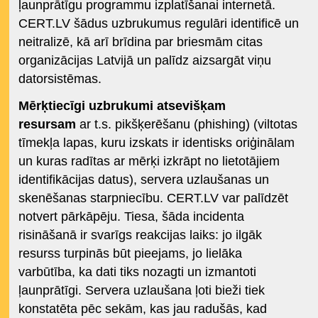
ļaunprātīgu programmu izplatīšanai internetā.
CERT.LV šādus uzbrukumus regulāri identificē un
neitralizē, kā arī brīdina par briesmām citas
organizācijas Latvijā un palīdz aizsargāt viņu
datorsistēmas.
Mērķtiecīgi uzbrukumi atsevišķam
resursam
ar t.s. pikšķerēšanu (phishing) (viltotas
tīmekļa lapas, kuru izskats ir identisks oriģinālam
un kuras radītas ar mērķi izkrāpt no lietotājiem
identifikācijas datus), servera uzlaušanas un
skenēšanas starpniecību. CERT.LV var palīdzēt
notvert pārkāpēju. Tiesa, šāda incidenta
risināšanā ir svarīgs reakcijas laiks: jo ilgāk
resurss turpinās būt pieejams, jo lielāka
varbūtība, ka dati tiks nozagti un izmantoti
ļaunprātīgi. Servera uzlaušana ļoti bieži tiek
konstatēta pēc sekām, kas jau radušās, kad