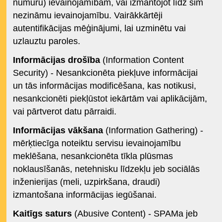
numuru) ievainojamībām, vai izmantojot līdz šim
nezināmu ievainojamību. Vairākkārtēji
autentifikācijas mēģinājumi, lai uzminētu vai
uzlauztu paroles.
Informācijas drošība
(Information Content
Security) - Nesankcionēta piekļuve informācijai
un tās informācijas modificēšana, kas notikusi,
nesankcionēti piekļūstot iekārtām vai aplikācijām,
vai pārtverot datu pārraidi.
Informācijas vākšana
(Information Gathering) -
mērķtiecīga noteiktu servisu ievainojamību
meklēšana, nesankcionēta tīkla plūsmas
noklausīšanās, netehnisku līdzekļu jeb sociālās
inženierijas (meli, uzpirkšana, draudi)
izmantošana informācijas iegūšanai.
Kaitīgs saturs
(Abusive Content) - SPAMa jeb