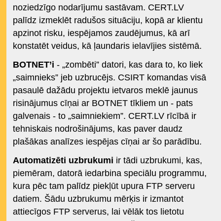
noziedzīgo nodarījumu sastāvam. CERT.LV
palīdz izmeklēt radušos situāciju, kopā ar klientu
apzinot risku, iespējamos zaudējumus, kā arī
konstatēt veidus, kā ļaundaris ielavījies sistēmā.
BOTNET’i
- „zombēti” datori, kas dara to, ko liek
„saimnieks” jeb uzbrucējs. CSIRT komandas visā
pasaulē dažādu projektu ietvaros meklē jaunus
risinājumus cīņai ar BOTNET tīkliem un - pats
galvenais - to „saimniekiem”. CERT.LV rīcībā ir
tehniskais nodrošinājums, kas paver daudz
plašākas analīzes iespējas cīņai ar šo parādību.
Automatizēti uzbrukumi
ir tādi uzbrukumi, kas,
piemēram, datorā iedarbina speciālu programmu,
kura pēc tam palīdz piekļūt upura FTP serveru
datiem. Šādu uzbrukumu mērķis ir izmantot
attiecīgos FTP serverus, lai vēlāk tos lietotu