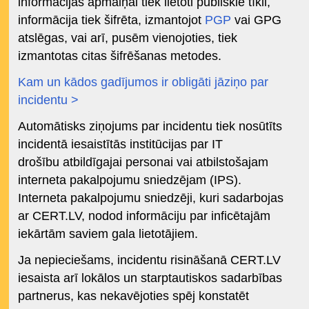
informācijas apmaiņai tiek lietoti publiskie tīkli,
informācija tiek šifrēta, izmantojot
PGP
vai GPG
atslēgas, vai arī, pusēm vienojoties, tiek
izmantotas citas šifrēšanas metodes.
Kam un kādos gadījumos ir obligāti jāziņo par
incidentu >
Automātisks ziņojums par incidentu tiek nosūtīts
incidentā iesaistītās institūcijas par IT
drošību atbildīgajai personai vai atbilstošajam
interneta pakalpojumu sniedzējam (IPS).
Interneta pakalpojumu sniedzēji, kuri sadarbojas
ar CERT.LV, nodod informāciju par inficētajām
iekārtām saviem gala lietotājiem.
Ja nepieciešams, incidentu risināšanā CERT.LV
iesaista arī lokālos un starptautiskos sadarbības
partnerus, kas nekavējoties spēj konstatēt