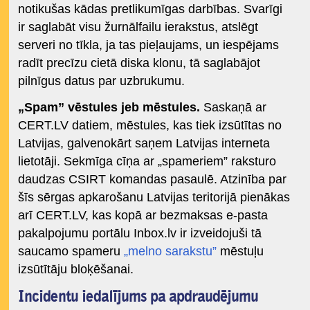
notikušas kādas pretlikumīgas darbības. Svarīgi
ir saglabāt visu žurnālfailu ierakstus, atslēgt
serveri no tīkla, ja tas pieļaujams, un iespējams
radīt precīzu cietā diska klonu, tā saglabājot
pilnīgus datus par uzbrukumu.
„Spam” vēstules jeb mēstules.
Saskaņā ar
CERT.LV datiem, mēstules, kas tiek izsūtītas no
Latvijas, galvenokārt saņem Latvijas interneta
lietotāji. Sekmīga cīņa ar „spameriem” raksturo
daudzas CSIRT komandas pasaulē. Atzinība par
šīs sērgas apkarošanu Latvijas teritorijā pienākas
arī CERT.LV, kas kopā ar bezmaksas e-pasta
pakalpojumu portālu Inbox.lv ir izveidojuši tā
saucamo spameru
„melno sarakstu”
mēstuļu
izsūtītāju bloķēšanai.
Incidentu iedalījums pa apdraudējumu