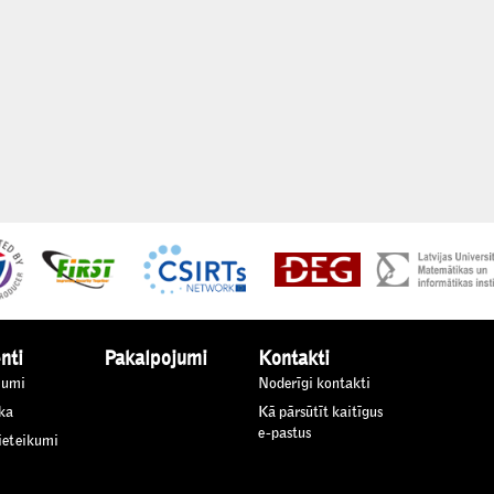
nti
Pakalpojumi
Kontakti
jumi
Noderīgi kontakti
ka
Kā pārsūtīt kaitīgus
e-pastus
 ieteikumi