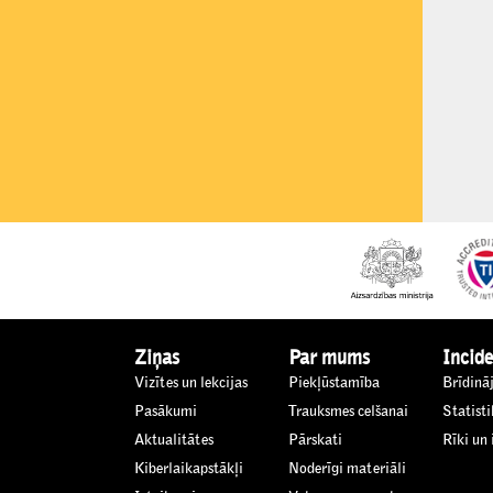
Ziņas
Par mums
Incide
Vizītes un lekcijas
Piekļūstamība
Brīdinā
Pasākumi
Trauksmes celšanai
Statisti
Aktualitātes
Pārskati
Rīki un
Kiberlaikapstākļi
Noderīgi materiāli