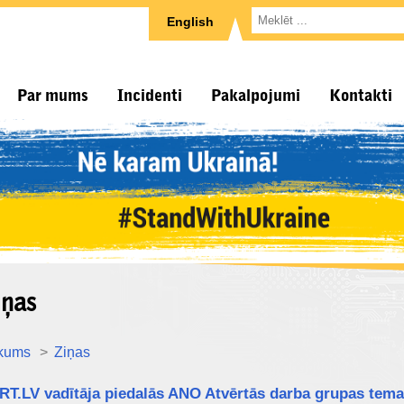
English
Par mums
Incidenti
Pakalpojumi
Kontakti
iņas
kums
Ziņas
RT.LV vadītāja piedalās ANO Atvērtās darba grupas tema