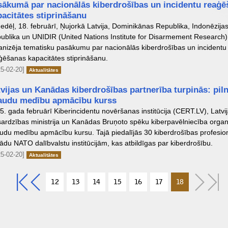
sākumā par nacionālās kiberdrošības un incidentu reaģē
pacitātes stiprināšanu
edēļ, 18. februārī, Ņujorkā Latvija, Dominikānas Republika, Indonēzija
ublika un UNIDIR (United Nations Institute for Disarmement Research)
anizēja tematisku pasākumu par nacionālās kiberdrošības un incidentu
ģēšanas kapacitātes stiprināšanu.
5-02-20]
Aktualitātes
tvijas un Kanādas kiberdrošības partnerība turpinās: pil
audu medību apmācību kurss
5. gada februārī Kiberincidentu novēršanas institūcija (CERT.LV), Latvi
sardzības ministrija un Kanādas Bruņoto spēku kiberpavēlniecība organ
udu medību apmācību kursu. Tajā piedalījās 30 kiberdrošības profesion
ādu NATO dalībvalstu institūcijām, kas atbildīgas par kiberdrošību.
5-02-20]
Aktualitātes
12
13
14
15
16
17
18