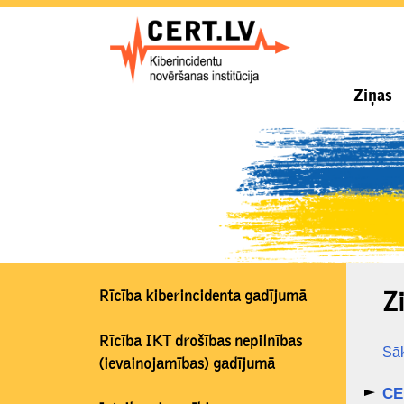
Ziņas
Rīcība kiberincidenta gadījumā
Z
Rīcība IKT drošības nepilnības
Sā
(ievainojamības) gadījumā
CE