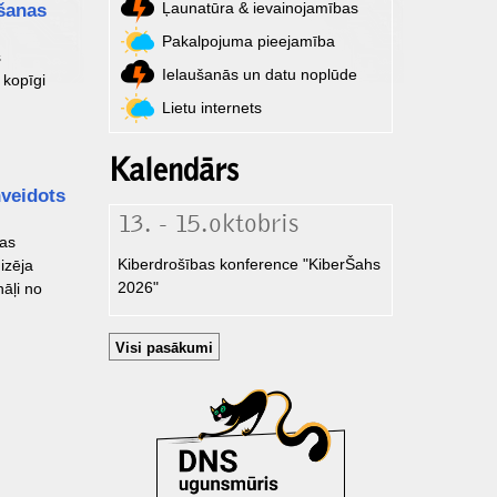
Ļaunatūra & ievainojamības
šanas
Pakalpojuma pieejamība
s
Ielaušanās un datu noplūde
 kopīgi
Lietu internets
Kalendārs
nveidots
13. - 15.oktobris
jas
Kiberdrošības konference "KiberŠahs
izēja
2026"
āļi no
Visi pasākumi