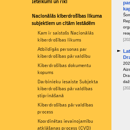
Ieteikumi un rīki
pa
ka
Šon
Nacionālās kiberdrošības likuma
Rep
subjektiem un citām iestādēm
org
Kam ir saistošs Nacionālās
rea
kiberdrošības likums
[202
Atbildīgās personas par
La
kiberdrošības pārvaldību
Dr
202
Kiberdrošības dokumentu
Aiz
kopums
Dra
Darbinieku iesaiste Subjekta
daž
kiberdrošības pārvaldības
[202
stiprināšanā
Kiberdrošības pārvaldības
process
Koordinētas ievainojamību
atklāšanas process (CVD)