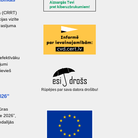
ba (CRRT)
jas vizīte
prasījuma
 efektīvāku
jumi
ievieš
Rūpējies par sava datora drošību!
026”
tūras
e 2026”,
edalījās