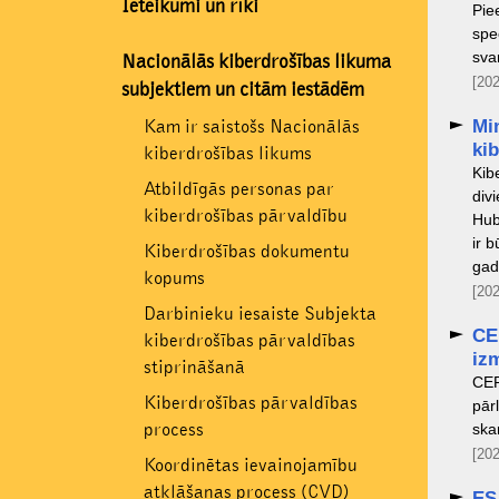
Ieteikumi un rīki
Pie
spe
sva
Nacionālās kiberdrošības likuma
[202
subjektiem un citām iestādēm
Mi
Kam ir saistošs Nacionālās
kib
kiberdrošības likums
Kib
Atbildīgās personas par
div
kiberdrošības pārvaldību
Hub
ir 
Kiberdrošības dokumentu
gad
kopums
[202
Darbinieku iesaiste Subjekta
CE
kiberdrošības pārvaldības
iz
stiprināšanā
CER
Kiberdrošības pārvaldības
pār
process
ska
[202
Koordinētas ievainojamību
atklāšanas process (CVD)
ES