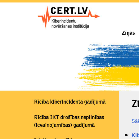
Ziņas
Rīcība kiberincidenta gadījumā
Z
Rīcība IKT drošības nepilnības
Sā
(ievainojamības) gadījumā
Kib