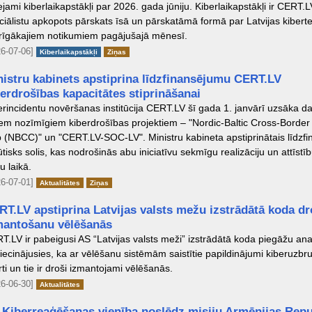
ejami kiberlaikapstākļi par 2026. gada jūniju. Kiberlaikapstākļi ir CERT.L
ciālistu apkopots pārskats īsā un pārskatāmā formā par Latvijas kibert
rīgākajiem notikumiem pagājušajā mēnesī.
6-07-06]
Kiberlaikapstākļi
Ziņas
nistru kabinets apstiprina līdzfinansējumu CERT.LV
erdrošības kapacitātes stiprināšanai
erincidentu novēršanas institūcija CERT.LV šī gada 1. janvārī uzsāka d
iem nozīmīgiem kiberdrošības projektiem – "Nordic-Baltic Cross-Border
 (NBCC)" un "CERT.LV-SOC-LV". Ministru kabineta apstiprinātais līdzf
būtisks solis, kas nodrošinās abu iniciatīvu sekmīgu realizāciju un attīs
u laikā.
6-07-01]
Aktualitātes
Ziņas
RT.LV apstiprina Latvijas valsts mežu izstrādātā koda d
mantošanu vēlēšanās
T.LV ir pabeigusi AS “Latvijas valsts meži” izstrādātā koda piegāžu analī
liecinājusies, ka ar vēlēšanu sistēmām saistītie papildinājumi kiberuzb
rti un tie ir droši izmantojami vēlēšanās.
6-06-30]
Aktualitātes
 Kiberreaģēšanas vienība noslēdz misiju Armēnijas Repu