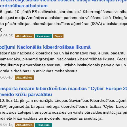
berdrošības atbalstam
6. gada 10. jūnijā ES dalībvalstu starptautiskā Kiberreaģēšanas vienī
pabeigusi misiju Armēnijas atbalstam parlamenta vēlēšanu laikā. Delegāci
ika pēc Armēnijas Informācijas drošības aģentūras (ISAA) atbalsta pie
S).
6-06-26]
Aktualitātes
Pasākumi
Ziņas
ozījumi Nacionālās kiberdrošības likumā
 stiprinātu nacionālo kiberdrošību un lai normatīvo regulējumu padarītu
samērīgāku, pieņemti grozījumi Nacionālās kiberdrošības likumā. Grozī
cizē likuma piemērošanas tvērumu, uzlabo institucionālo pārvaldību un 
idrākus drošības un atbildības mehānismus.
6-06-18]
Aktualitātes
ansporta nozare kiberdrošības mācībās “Cyber Europe 2
nveido krīžu pārvaldību
10. līdz 11. jūnijam norisinājās Eiropas Savienības Kiberdrošības aģen
ISA) organizētās Eiropas mēroga kiberdrošības mācības “Cyber Europ
u ietvaros Latvijas transporta nozares un valsts pārvaldes institūcijas pi
rdinētā krīžu vadības un incidentu reaģēšanas simulācijā.
6-06-15]
Aktualitātes
Pasākumi