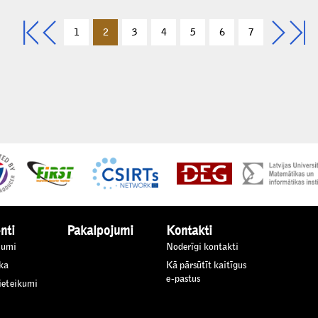
1
2
3
4
5
6
7
nti
Pakalpojumi
Kontakti
jumi
Noderīgi kontakti
ka
Kā pārsūtīt kaitīgus
e-pastus
 ieteikumi