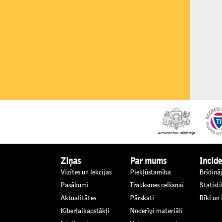
Ziņas
Par mums
Incide
Vizītes un lekcijas
Piekļūstamība
Brīdinā
Pasākumi
Trauksmes celšanai
Statisti
Aktualitātes
Pārskati
Rīki un
Kiberlaikapstākļi
Noderīgi materiāli