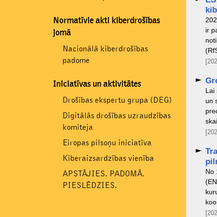
ki
202
Normatīvie akti kiberdrošības
ir 
jomā
not
Nacionālā kiberdrošības
(Rf
padome
[202
Gr
Iniciatīvas un aktivitātes
Lai
Drošības ekspertu grupa (DEG)
un 
pre
Digitālās drošības uzraudzības
ska
komiteja
[202
Eiropas pilsoņu iniciatīva
Tr
Kiberaizsardzības vienība
pil
No 
APSTĀJIES. PADOMĀ.
(EN
PIESLĒDZIES.
kur
koo
[202