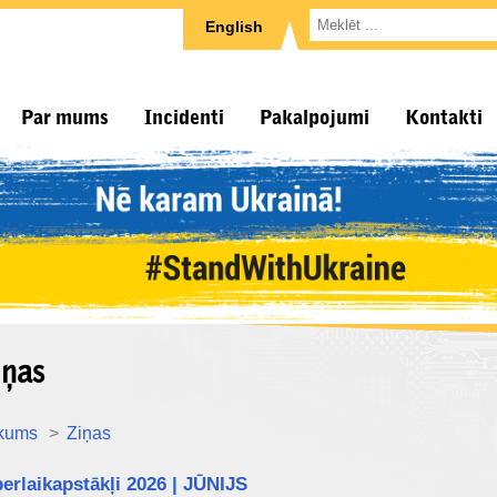
English
Par mums
Incidenti
Pakalpojumi
Kontakti
iņas
kums
Ziņas
erlaikapstākļi 2026 | JŪNIJS