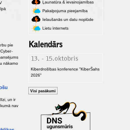
Ļaunatūra & ievainojamības
V
elpā
Pakalpojuma pieejamība
Ielaušanās un datu noplūde
Lietu internets
Kalendārs
arbu pie
 Cyber-
inansējums
13. - 15.oktobris
tību nākamo
Kiberdrošības konference "KiberŠahs
2026"
rošu
Visi pasākumi
zi, un ir
rukumā nav
blikas