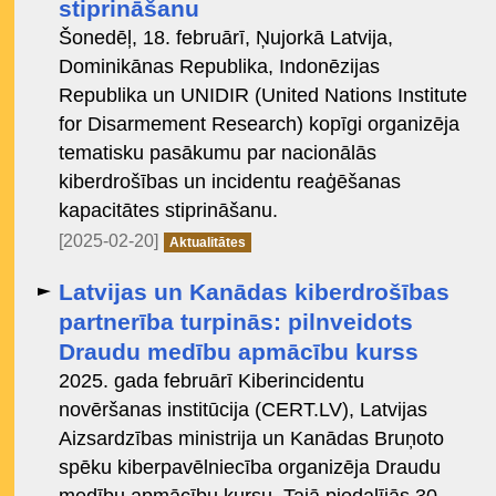
stiprināšanu
Šonedēļ, 18. februārī, Ņujorkā Latvija,
Dominikānas Republika, Indonēzijas
Republika un UNIDIR (United Nations Institute
for Disarmement Research) kopīgi organizēja
tematisku pasākumu par nacionālās
kiberdrošības un incidentu reaģēšanas
kapacitātes stiprināšanu.
[2025-02-20]
Aktualitātes
Latvijas un Kanādas kiberdrošības
partnerība turpinās: pilnveidots
Draudu medību apmācību kurss
2025. gada februārī Kiberincidentu
novēršanas institūcija (CERT.LV), Latvijas
Aizsardzības ministrija un Kanādas Bruņoto
spēku kiberpavēlniecība organizēja Draudu
medību apmācību kursu. Tajā piedalījās 30