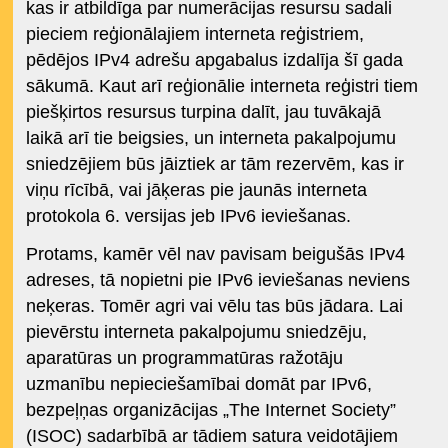
kas ir atbildīga par numerācijas resursu sadali
pieciem reģionālajiem interneta reģistriem,
pēdējos IPv4 adrešu apgabalus izdalīja šī gada
sākumā. Kaut arī reģionālie interneta reģistri tiem
piešķirtos resursus turpina dalīt, jau tuvākajā
laikā arī tie beigsies, un interneta pakalpojumu
sniedzējiem būs jāiztiek ar tām rezervēm, kas ir
viņu rīcībā, vai jāķeras pie jaunās interneta
protokola 6. versijas jeb IPv6 ieviešanas.
Protams, kamēr vēl nav pavisam beigušās IPv4
adreses, tā nopietni pie IPv6 ieviešanas neviens
neķeras. Tomēr agri vai vēlu tas būs jādara. Lai
pievērstu interneta pakalpojumu sniedzēju,
aparatūras un programmatūras ražotāju
uzmanību nepieciešamībai domāt par IPv6,
bezpeļņas organizācijas „The Internet Society”
(ISOC) sadarbībā ar tādiem satura veidotājiem