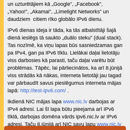
un uzturētājiem kā „Google”, „Facebook”,
„Yahoo!”, „Akamai”, „Limelight Networks” un
daudziem citiem rīko globālo IPv6 dienu.
IPv6 dienas ideja ir tāda, ka tās atbalstītāji šajā
dienā ieslēgs tā saukto „duālo steku” (dual stack).
Tas nozīmē, ka viņu lapas būs sasniedzamas gan
pa IPv4, gan pa IPv6 tīklu. Lielākai daļai lietotāju
viss darbosies kā parasti, taču daļai varētu būt
problēmas. Tāpēc, lai pārliecinātos, ka arī 8.jūnijā
viss strādās kā nākas, interneta lietotāji jau tagad
var pārbaudīt savus pieslēgumus interneta mājas
lapā:
http://test-ipv6.com/
.
Ikdienā NIC mājas lapa
www.nic.lv
darbojas ar
IPv4 adresi. Lai šī lapa būtu pieejama arī IPv6
tīklā, darbojas domēna vārds ipv6.nic.lv ar IPv6
adresi. Taču 8.jūnijā arī NIC savu lapu
www.nic.lv