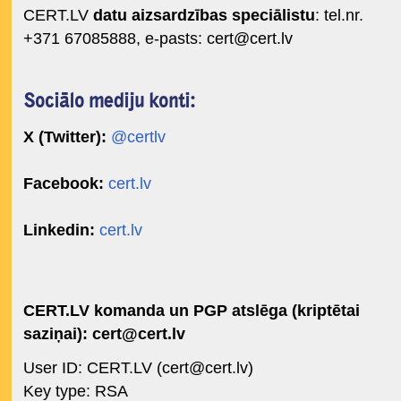
CERT.LV
datu aizsardzības speciālistu
: tel.nr.
+371 67085888, e-pasts:
cert@cert.lv
Sociālo mediju konti:
X (Twitter):
@certlv
Facebook:
cert.lv
Linkedin:
cert.lv
CERT.LV komanda un PGP atslēga (kriptētai
saziņai):
cert@cert.lv
User ID: CERT.LV (
cert@cert.lv
)
Key type: RSA