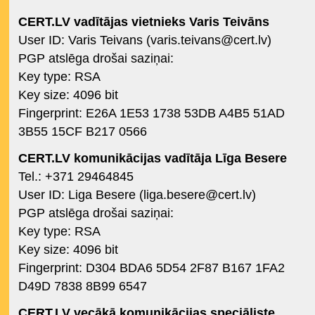
CERT.LV vadītājas vietnieks Varis Teivāns
User ID: Varis Teivans (
varis.teivans@cert.lv
)
PGP atslēga drošai saziņai:
Key type: RSA
Key size: 4096 bit
Fingerprint: E26A 1E53 1738 53DB A4B5 51AD
3B55 15CF B217 0566
CERT.LV komunikācijas vadītāja Līga Besere
Tel.: +371 29464845
User ID: Liga Besere (
liga.besere@cert.lv
)
PGP atslēga drošai saziņai:
Key type: RSA
Key size: 4096 bit
Fingerprint: D304 BDA6 5D54 2F87 B167 1FA2
D49D 7838 8B99 6547
CERT.LV vecākā komunikācijas speciāliste