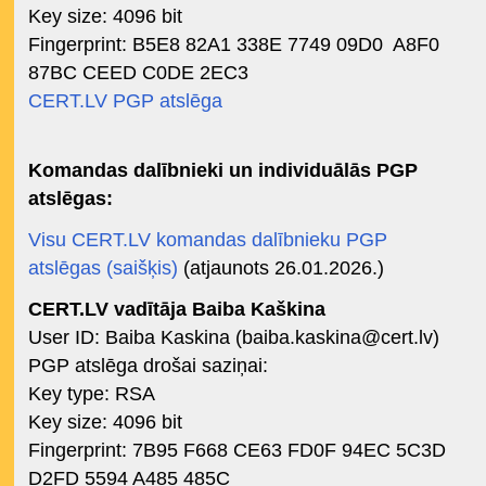
Key size: 4096 bit
Fingerprint: B5E8 82A1 338E 7749 09D0 A8F0
87BC CEED C0DE 2EC3
CERT.LV PGP atslēga
Komandas dalībnieki un individuālās PGP
atslēgas:
Visu CERT.LV komandas dalībnieku PGP
atslēgas (saišķis)
(atjaunots 26.01.2026.)
CERT.LV vadītāja Baiba Kaškina
User ID: Baiba Kaskina (
baiba.kaskina@cert.lv
)
PGP atslēga drošai saziņai:
Key type: RSA
Key size: 4096 bit
Fingerprint: 7B95 F668 CE63 FD0F 94EC 5C3D
D2FD 5594 A485 485C