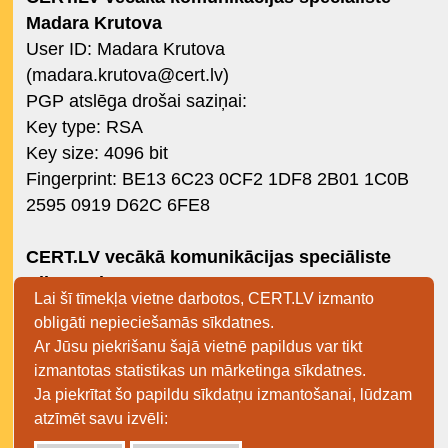
Madara Krutova
User ID: Madara Krutova
(
madara.krutova@cert.lv
)
PGP atslēga drošai saziņai:
Key type: RSA
Key size: 4096 bit
Fingerprint: BE13 6C23 0CF2 1DF8 2B01 1C0B
2595 0919 D62C 6FE8
CERT.LV vecākā komunikācijas speciāliste
Alise Gubene
Lai šī tīmekļa vietne darbotos, CERT.LV izmanto
User ID: Alise Gubene (
alise.gubene@cert.lv
)
obligāti nepieciešamās sīkdatnes.
PGP atslēga drošai saziņai:
Ar Jūsu piekrišanu šajā vietnē papildus var tikt
Key type: RSA
izmantotas statistikas un mārketinga sīkdatnes.
Key size: 4096 bit
Ja piekrītat šo papildu sīkdatņu izmantošanai, lūdzam
Fingerprint: 4E4D 8609 2897 B0DE 4885 C5CD
atzīmēt savu izvēli:
C06D 304E AA4B 50A8