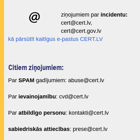
ziņojumiem par
incidentu:
cert@cert.lv
,
cert@cert.gov.lv
kā pārsūtīt kaitīgus e-pastus CERT.LV
Citiem ziņojumiem:
Par
SPAM
gadījumiem:
abuse@cert.lv
Par
ievainojamību
:
cvd@cert.lv
Par
atbildīgo personu
:
kontakti@cert.lv
sabiedriskās attiecības
:
prese@cert.lv