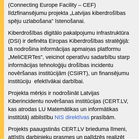
(Connecting Europe Facility – CEF)
līdzfinansējumu projekta „Latvijas kiberdrošības
spēju uzlabošana” īstenošanai.
Kiberdrošības digitālo pakalpojumu infrastruktūra
(DSI) ir definēta Eiropas Kiberdrošības stratēģijā:
tā nodrošina informācijas apmaiņas platformu
„MeliCERTes”, veicinot operatīvu sadarbību starp
informācijas tehnoloģiju drošības incidentu
novēršanas institūcijām (CSIRT), un finansējumu
institūciju efektīvākai darbībai.
Projekta mērķis ir nodrošināt Latvijas
Kiberincidentu novēršanas institūcijas (CERT.LV,
kas atrodas LU Matemātikas un informātikas
institūtā) atbilstību
NIS direktīvas
prasībām.
Projekts paaugstinās CERT.LV brieduma līmeni,
attīstīs darbinieku prasmes un palīdzēs realizēt