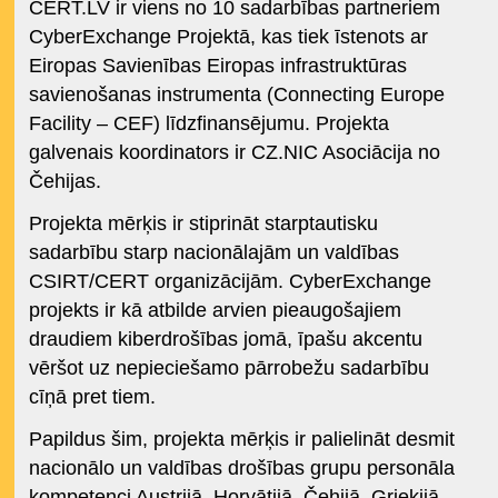
CERT.LV ir viens no 10 sadarbības partneriem
CyberExchange Projektā, kas tiek īstenots ar
Eiropas Savienības Eiropas infrastruktūras
savienošanas instrumenta (Connecting Europe
Facility – CEF) līdzfinansējumu. Projekta
galvenais koordinators ir CZ.NIC Asociācija no
Čehijas.
Projekta mērķis ir stiprināt starptautisku
sadarbību starp nacionālajām un valdības
CSIRT/CERT organizācijām. CyberExchange
projekts ir kā atbilde arvien pieaugošajiem
draudiem kiberdrošības jomā, īpašu akcentu
vēršot uz nepieciešamo pārrobežu sadarbību
cīņā pret tiem.
Papildus šim, projekta mērķis ir palielināt desmit
nacionālo un valdības drošības grupu personāla
kompetenci Austrijā, Horvātijā, Čehijā, Grieķijā,