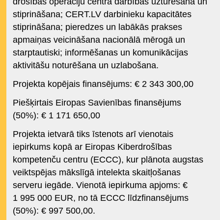
drošības operāciju centra darbības uzturēšana un
stiprināšana; CERT.LV darbinieku kapacitātes
stiprināšana; pieredzes un labākās prakses
apmaiņas veicināšana nacionālā mērogā un
starptautiski; informēšanas un komunikācijas
aktivitāšu noturēšana un uzlabošana.
Projekta kopējais finansējums: € 2 343 300,00
Piešķirtais Eiropas Savienības finansējums
(50%): € 1 171 650,00
Projekta ietvarā tiks īstenots arī vienotais
iepirkums kopā ar Eiropas Kiberdrošības
kompetenču centru (ECCC), kur plānota augstas
veiktspējas mākslīgā intelekta skaitļošanas
serveru iegāde. Vienotā iepirkuma apjoms: €
1 995 000 EUR, no tā ECCC līdzfinansējums
(50%): € 997 500,00.