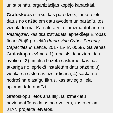
un stiprinātu organizācijas kopējo kapacitāti.
Grafoskops ir rīks
, kas paredzēts, lai korelētu
datus no dažādiem datu avotiem un parādītu tos
vizuālā formā. Kā datu avotu var izmantot arī rīku
Pastelyzer
, kas tika izstrādāts iepriekšējā Eiropas
finansētajā projektā (
Improving Cyber Security
Capacities in Latvia
, 2017-LV-IA-0058). Galvenās
Grafoskopa iezīmes: 1) atbalsts daudziem datu
avotiem; 2) tīmekļa bāzēta saskarne, kas nav
atkarīga no iepriekš instalētām datu bāzēm; 3)
vienkārša sistēmas uzstādīšana; 4) saskarne
nodrošina elastīgu filtrus, kas atvieglo liela
apjoma datu analīzi.
Grafoskopu lietos analītiķi, lai izmeklētu
neviendabīgus datus no avotiem, kas pieejami
JTAN projekta ietvaros.