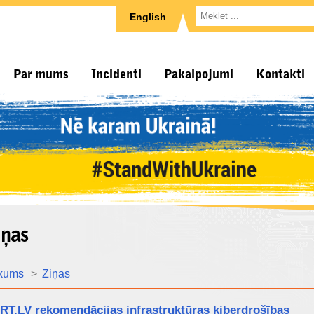
English
Par mums
Incidenti
Pakalpojumi
Kontakti
iņas
kums
Ziņas
RT.LV rekomendācijas infrastruktūras kiberdrošības