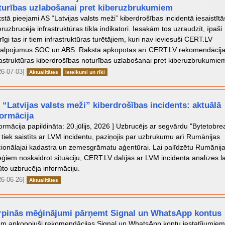
turības uzlabošanai pret kiberuzbrukumiem
stā pieejami AS “Latvijas valsts meži” kiberdrošības incidentā iesaistītā
eruzbrucēja infrastruktūras tīkla indikatori. Iesakām tos uzraudzīt, īpaši
rīgi tas ir tiem infrastruktūras turētājiem, kuri nav ieviesuši CERT.LV
alpojumus SOC un ABS. Rakstā apkopotas arī CERT.LV rekomendācij
rastruktūras kiberdrošības noturības uzlabošanai pret kiberuzbrukumie
26-07-03]
Aktualitātes
Ieteikumi un rīki
 “Latvijas valsts meži” kiberdrošības incidents: aktuālā
formācija
formācija papildināta: 20.jūlijs, 2026 ] Uzbrucējs ar segvārdu "Bytetobre
 tiek saistīts ar LVM incidentu, paziņojis par uzbrukumu arī Rumānijas
ionālajai kadastra un zemesgrāmatu aģentūrai. Lai palīdzētu Rumānij
ēģiem noskaidrot situāciju, CERT.LV dalījās ar LVM incidenta analīzes l
ūto uzbrucēja informāciju.
26-06-26]
Aktualitātes
rpinās mēģinājumi pārņemt Signal un WhatsApp kontus
m apkopojuši rekomendācijas Signal un WhatsApp kontu iestatījumiem,