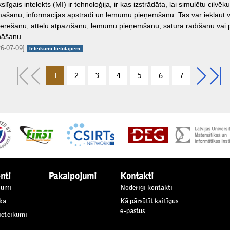
līgais intelekts (MI) ir tehnoloģija, ir kas izstrādāta, lai simulētu cilvēku
āšanu, informācijas apstrādi un lēmumu pieņemšanu. Tas var iekļaut 
erēšanu, attēlu atpazīšanu, lēmumu pieņemšanu, satura radīšanu vai
ināšanu.
6-07-09]
Ieteikumi lietotājiem
1
2
3
4
5
6
7
nti
Pakalpojumi
Kontakti
jumi
Noderīgi kontakti
ka
Kā pārsūtīt kaitīgus
e-pastus
 ieteikumi