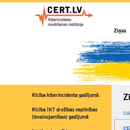
Ziņas
Rīcība kiberincidenta gadījumā
Z
Rīcība IKT drošības nepilnības
Sā
(ievainojamības) gadījumā
CE