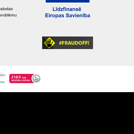
valodas
 problēmu