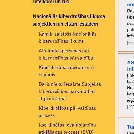
Ieteikumi un rīki
no
Rak
Nacionālās kiberdrošības likuma
kib
sva
subjektiem un citām iestādēm
pak
Kam ir saistošs Nacionālās
inf
kiberdrošības likums
[20
Atbildīgās personas par
kiberdrošības pārvaldību
AS
Kiberdrošības dokumentu
in
kopums
[In
kas
Darbinieku iesaiste Subjekta
Nac
kiberdrošības pārvaldības
kol
stiprināšanā
ieg
[20
Kiberdrošības pārvaldības
process
Koordinētas ievainojamību
Tu
atklāšanas process (CVD)
Esa