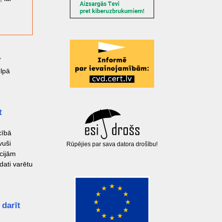
V
elpā
t
cībā
vuši
Rūpējies par sava datora drošību!
cijām
dati varētu
 darīt