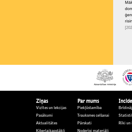
Māks
dom
ģen
ris
[202
Ziņas
Par mums
Incide
Vizītes un lekcijas
Piekļūstamība
Brīdinā
Pasākumi
Trauksmes celšanai
Statisti
Aktualitātes
Pārskati
Rīki un
Kiberlaikapstākļi
Noderīgi materiāli