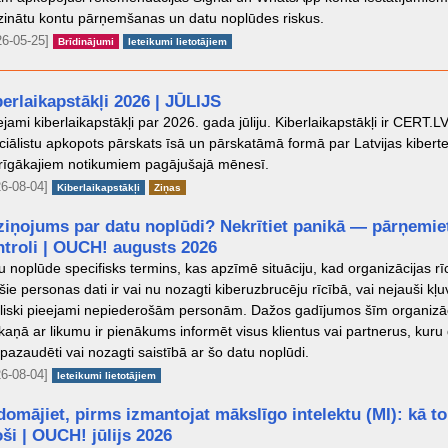
inātu kontu pārņemšanas un datu noplūdes riskus.
26-05-25]
Brīdinājumi
Ieteikumi lietotājiem
erlaikapstākļi 2026 | JŪLIJS
ejami kiberlaikapstākļi par 2026. gada jūliju. Kiberlaikapstākļi ir CERT.L
ciālistu apkopots pārskats īsā un pārskatāmā formā par Latvijas kibert
rīgākajiem notikumiem pagājušajā mēnesī.
6-08-04]
Kiberlaikapstākļi
Ziņas
ziņojums par datu noplūdi? Nekrītiet panikā — pārņemie
ntroli | OUCH! augusts 2026
u noplūde specifisks termins, kas apzīmē situāciju, kad organizācijas rī
šie personas dati ir vai nu nozagti kiberuzbrucēju rīcībā, vai nejauši kļu
liski pieejami nepiederošām personām. Dažos gadījumos šīm organizā
kaņā ar likumu ir pienākums informēt visus klientus vai partnerus, kuru 
 pazaudēti vai nozagti saistībā ar šo datu noplūdi.
6-08-04]
Ieteikumi lietotājiem
omājiet, pirms izmantojat mākslīgo intelektu (MI): kā to
ši | OUCH! jūlijs 2026