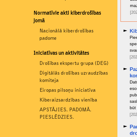
maz
Normatīvie akti kiberdrošības
[20
jomā
Nacionālā kiberdrošības
Kib
Pie
padome
spe
sva
Iniciatīvas un aktivitātes
[202
Drošības ekspertu grupa (DEG)
Pa
Digitālās drošības uzraudzības
ko
komiteja
Dat
eso
Eiropas pilsoņu iniciatīva
pub
Kiberaizsardzības vienība
sas
būt
APSTĀJIES. PADOMĀ.
[202
PIESLĒDZIES.
Pad
dro