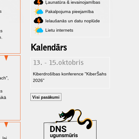
Ļaunatūra & ievainojamības
s
Pakalpojuma pieejamība
Ielaušanās un datu noplūde
Lietu internets
as
m.
Kalendārs
13. - 15.oktobris
Kiberdrošības konference "KiberŠahs
ach",
2026"
as
aikā
Visi pasākumi
 lai