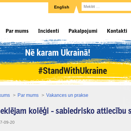
English
Par mums
Incidenti
Pakalpojumi
Kontakti
kums
Par mums
Vakances un prakse
klējam kolēģi - sabiedrisko attiecību s
7-09-20