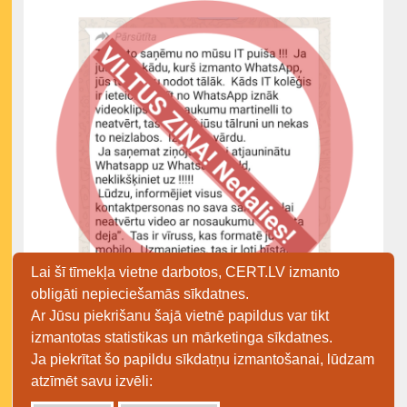
Lai šī tīmekļa vietne darbotos, CERT.LV izmanto
obligāti nepieciešamās sīkdatnes.
Ar Jūsu piekrišanu šajā vietnē papildus var tikt
Plašāka informācija:
izmantotas statistikas un mārketinga sīkdatnes.
https://nakedsecurity.sophos.com/2020/03/23/wh
Ja piekrītat šo papildu sīkdatņu izmantošanai, lūdzam
atsapp-martinelli-hoax-is-back-warning-about-
atzīmēt savu izvēli:
dance-of-the-pope/