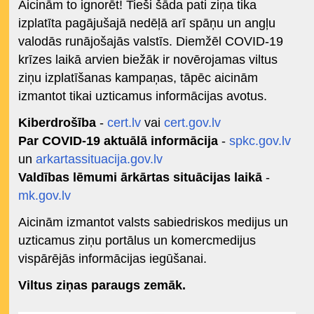
Aicinām to ignorēt! Tieši šāda pati ziņa tika
izplatīta pagājušajā nedēļā arī spāņu un angļu
valodās runājošajās valstīs. Diemžēl COVID-19
krīzes laikā arvien biežāk ir novērojamas viltus
ziņu izplatīšanas kampaņas, tāpēc aicinām
izmantot tikai uzticamus informācijas avotus.
Kiberdrošība
-
cert.lv
vai
cert.gov.lv
Par COVID-19 aktuālā informācija
-
spkc.gov.lv
un
arkartassituacija.gov.lv
Valdības lēmumi ārkārtas situācijas laikā
-
mk.gov.lv
Aicinām izmantot valsts sabiedriskos medijus un
uzticamus ziņu portālus un komercmedijus
vispārējās informācijas iegūšanai.
Viltus ziņas paraugs zemāk.