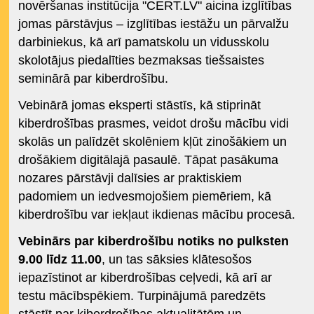
novēršanas institūcija "CERT.LV" aicina izglītības
jomas pārstāvjus – izglītības iestāžu un pārvalžu
darbiniekus, kā arī pamatskolu un vidusskolu
skolotājus piedalīties bezmaksas tiešsaistes
seminārā par kiberdrošību.
Vebinārā jomas eksperti stāstīs, kā stiprināt
kiberdrošības prasmes, veidot drošu mācību vidi
skolās un palīdzēt skolēniem kļūt zinošākiem un
drošākiem digitālajā pasaulē. Tāpat pasākuma
nozares pārstāvji dalīsies ar praktiskiem
padomiem un iedvesmojošiem piemēriem, kā
kiberdrošību var iekļaut ikdienas mācību procesā.
Vebinārs par kiberdrošību notiks no pulksten
9.00 līdz 11.00
, un tas sāksies klātesošos
iepazīstinot ar kiberdrošības ceļvedi, kā arī ar
testu mācībspēkiem. Turpinājumā paredzēts
stāstīt par kiberdrošības aktualitātēm un