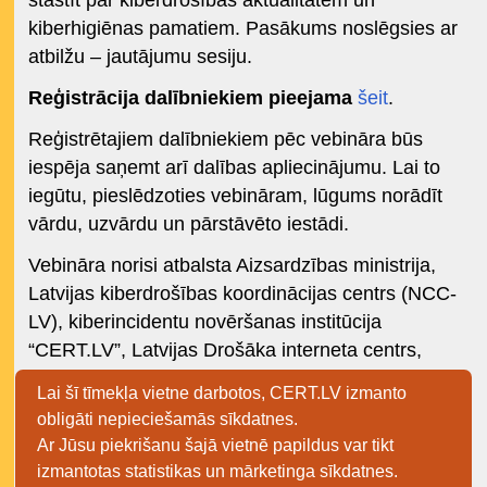
kiberhigiēnas pamatiem. Pasākums noslēgsies ar
atbilžu – jautājumu sesiju.
Reģistrācija dalībniekiem pieejama
šeit
.
Reģistrētajiem dalībniekiem pēc vebināra būs
iespēja saņemt arī dalības apliecinājumu. Lai to
iegūtu, pieslēdzoties vebināram, lūgums norādīt
vārdu, uzvārdu un pārstāvēto iestādi.
Vebināra norisi atbalsta Aizsardzības ministrija,
Latvijas kiberdrošības koordinācijas centrs (NCC-
LV), kiberincidentu novēršanas institūcija
“CERT.LV”, Latvijas Drošāka interneta centrs,
Eiropas Kiberdrošības kompetenču centrs un
Lai šī tīmekļa vietne darbotos, CERT.LV izmanto
līdzfinansē Eiropas Savienība.
obligāti nepieciešamās sīkdatnes.
Ar Jūsu piekrišanu šajā vietnē papildus var tikt
izmantotas statistikas un mārketinga sīkdatnes.