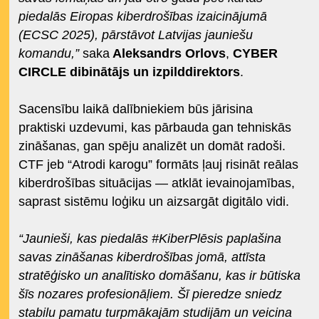
piedalās Eiropas kiberdrošības izaicinājumā
(ECSC 2025), pārstāvot Latvijas jauniešu
komandu,”
saka
Aleksandrs Orlovs
,
CYBER
CIRCLE dibinātājs un izpilddirektors
.
Sacensību laikā dalībniekiem būs jārisina
praktiski uzdevumi, kas pārbauda gan tehniskās
zināšanas, gan spēju analizēt un domāt radoši.
CTF jeb “Atrodi karogu” formāts ļauj risināt reālas
kiberdrošības situācijas — atklāt ievainojamības,
saprast sistēmu loģiku un aizsargāt digitālo vidi.
“Jaunieši, kas piedalās #KiberPlēsis paplašina
savas zināšanas kiberdrošības jomā, attīsta
stratēģisko un analītisko domāšanu, kas ir būtiska
šīs nozares profesionāļiem. Šī pieredze sniedz
stabilu pamatu turpmākajām studijām un veicina