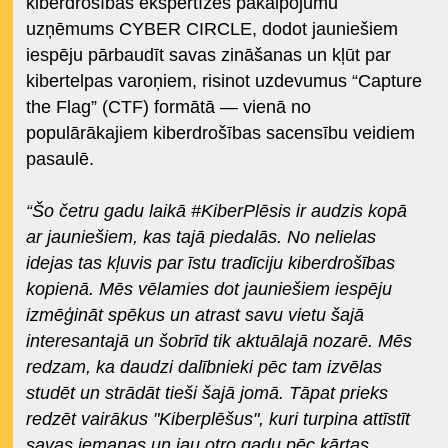
kiberdrošības ekspertīzes pakalpojumu
uzņēmums CYBER CIRCLE, dodot jauniešiem
iespēju pārbaudīt savas zināšanas un kļūt par
kibertelpas varoņiem, risinot uzdevumus “Capture
the Flag” (CTF) formātā — vienā no
populārākajiem kiberdrošības sacensību veidiem
pasaulē.
“Šo četru gadu laikā #KiberPlēsis ir audzis kopā
ar jauniešiem, kas tajā piedalās. No nelielas
idejas tas kļuvis par īstu tradīciju kiberdrošības
kopienā. Mēs vēlamies dot jauniešiem iespēju
izmēģināt spēkus un atrast savu vietu šajā
interesantajā un šobrīd tik aktuālajā nozarē. Mēs
redzam, ka daudzi dalībnieki pēc tam izvēlas
studēt un strādāt tieši šajā jomā. Tāpat prieks
redzēt vairākus "Kiberplēšus", kuri turpina attīstīt
savas iemaņas un jau otro gadu pēc kārtas