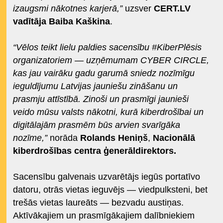
izaugsmi nākotnes karjerā,”
uzsver
CERT.LV
vadītāja Baiba Kaškina
.
“Vēlos teikt lielu paldies sacensību #KiberPlēsis
organizatoriem — uzņēmumam CYBER CIRCLE,
kas jau vairāku gadu garumā sniedz nozīmīgu
ieguldījumu Latvijas jauniešu zināšanu un
prasmju attīstībā. Zinoši un prasmīgi jaunieši
veido mūsu valsts nākotni, kurā kiberdrošībai un
digitālajām prasmēm būs arvien svarīgāka
nozīme,”
norāda
Rolands Heniņš
,
Nacionālā
kiberdrošības centra ģenerāldirektors.
Sacensību galvenais uzvarētājs iegūs portatīvo
datoru, otrās vietas ieguvējs — viedpulksteni, bet
trešās vietas laureāts — bezvadu austiņas.
Aktīvākajiem un prasmīgākajiem dalībniekiem