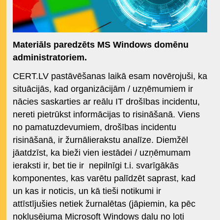
Materiāls paredzēts MS Windows domēnu
administratoriem.
CERT.LV pastāvēšanas laikā esam novērojuši, ka
situācijās, kad organizācijām / uzņēmumiem ir
nācies saskarties ar reālu IT drošības incidentu,
nereti pietrūkst informācijas to risināšanā. Viens
no pamatuzdevumiem, drošības incidentu
risināšanā, ir žurnālierakstu analīze. Diemžēl
jāatdzīst, ka bieži vien iestādei / uzņēmumam
ieraksti ir, bet tie ir nepilnīgi t.i. svarīgākās
komponentes, kas varētu palīdzēt saprast, kad
un kas ir noticis, un kā tieši notikumi ir
attīstījušies netiek žurnalētas (jāpiemin, ka pēc
noklusējuma Microsoft Windows daļu no ļoti