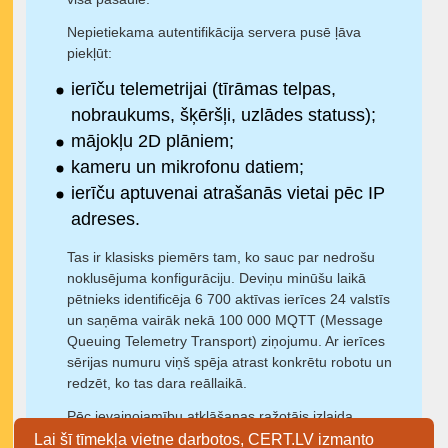
Nepietiekama autentifikācija servera pusē ļāva
piekļūt:
ierīču telemetrijai (tīrāmas telpas,
nobraukums, šķēršļi, uzlādes statuss);
mājokļu 2D plāniem;
kameru un mikrofonu datiem;
ierīču aptuvenai atrašanās vietai pēc IP
adreses.
Tas ir klasisks piemērs tam, ko sauc par nedrošu
noklusējuma konfigurāciju. Deviņu minūšu laikā
pētnieks identificēja 6 700 aktīvas ierīces 24 valstīs
un saņēma vairāk nekā 100 000 MQTT (Message
Queuing Telemetry Transport) ziņojumu. Ar ierīces
sērijas numuru viņš spēja atrast konkrētu robotu un
redzēt, ko tas dara reāllaikā.
Pēc ievainojamību atklāšanas ražotājs izlaida
drošības atjauninājumu. Tātad – ugunsgrēks
Lai šī tīmekļa vietne darbotos, CERT.LV izmanto