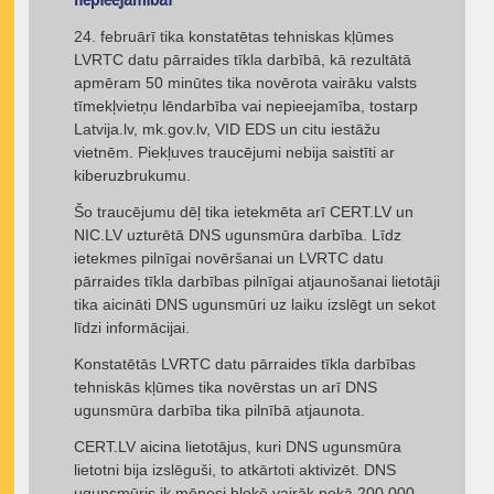
nepieejamībai
24. februārī tika konstatētas tehniskas kļūmes
LVRTC datu pārraides tīkla darbībā, kā rezultātā
apmēram 50 minūtes tika novērota vairāku valsts
tīmekļvietņu lēndarbība vai nepieejamība, tostarp
Latvija.lv, mk.gov.lv, VID EDS un citu iestāžu
vietnēm. Piekļuves traucējumi nebija saistīti ar
kiberuzbrukumu.
Šo traucējumu dēļ tika ietekmēta arī CERT.LV un
NIC.LV uzturētā DNS ugunsmūra darbība. Līdz
ietekmes pilnīgai novēršanai un LVRTC datu
pārraides tīkla darbības pilnīgai atjaunošanai lietotāji
tika aicināti DNS ugunsmūri uz laiku izslēgt un sekot
līdzi informācijai.
Konstatētās LVRTC datu pārraides tīkla darbības
tehniskās kļūmes tika novērstas un arī DNS
ugunsmūra darbība tika pilnībā atjaunota.
CERT.LV aicina lietotājus, kuri DNS ugunsmūra
lietotni bija izslēguši, to atkārtoti aktivizēt. DNS
ugunsmūris ik mēnesi bloķē vairāk nekā 200 000