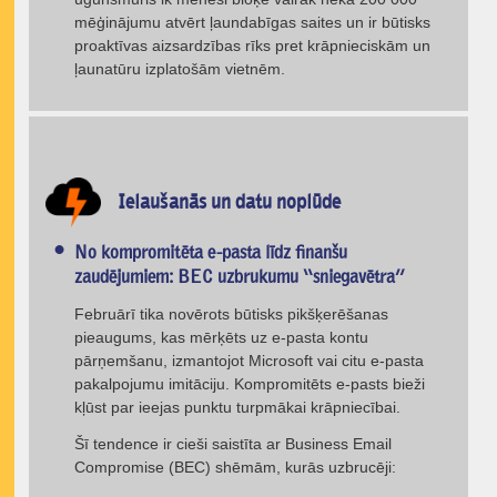
mēģinājumu atvērt ļaundabīgas saites un ir būtisks
proaktīvas aizsardzības rīks pret krāpnieciskām un
ļaunatūru izplatošām vietnēm.
Ielaušanās un datu noplūde
No kompromitēta e-pasta līdz finanšu
zaudējumiem: BEC uzbrukumu “sniegavētra”
Februārī tika novērots būtisks pikšķerēšanas
pieaugums, kas mērķēts uz e-pasta kontu
pārņemšanu, izmantojot Microsoft vai citu e-pasta
pakalpojumu imitāciju. Kompromitēts e-pasts bieži
kļūst par ieejas punktu turpmākai krāpniecībai.
Šī tendence ir cieši saistīta ar Business Email
Compromise (BEC) shēmām, kurās uzbrucēji: