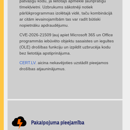
patvaļīgu kodu, ja lietotājs apmeklē ļaunprātīgu
tīmekļvietni. Uzbrukums sākotnēji notiek
pārlūkprogrammas izolētajā vidē, taču kombinācijā
ar citām ievainojamībām tas var radīt būtiski
nopietnāku apdraudējumu.
CVE-2026-21509 ļauj apiet Microsoft 365 un Office
programmās iebūvēto objektu sasaistes un iegultes
(OLE) drošības funkciju un izpildīt uzbrucēja kodu
bez lietotāja apstiprinājuma.
CERT.LV
. aicina nekavējoties uzstādīt pieejamos
drošības atjauninājumus.
Pakalpojuma pieejamība