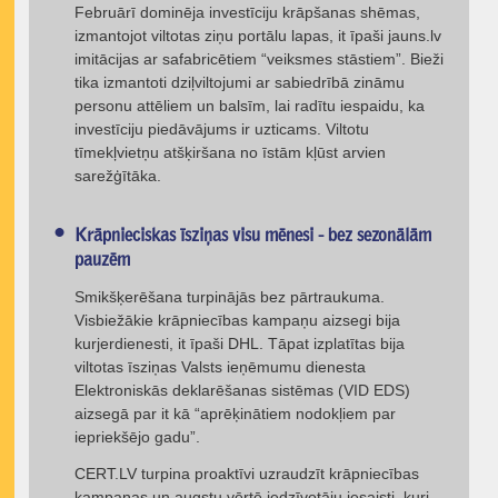
Februārī dominēja investīciju krāpšanas shēmas,
izmantojot viltotas ziņu portālu lapas, it īpaši jauns.lv
imitācijas ar safabricētiem “veiksmes stāstiem”. Bieži
tika izmantoti dziļviltojumi ar sabiedrībā zināmu
personu attēliem un balsīm, lai radītu iespaidu, ka
investīciju piedāvājums ir uzticams. Viltotu
tīmekļvietņu atšķiršana no īstām kļūst arvien
sarežģītāka.
Krāpnieciskas īsziņas visu mēnesi - bez sezonālām
pauzēm
Smikšķerēšana turpinājās bez pārtraukuma.
Visbiežākie krāpniecības kampaņu aizsegi bija
kurjerdienesti, it īpaši DHL. Tāpat izplatītas bija
viltotas īsziņas Valsts ieņēmumu dienesta
Elektroniskās deklarēšanas sistēmas (VID EDS)
aizsegā par it kā “aprēķinātiem nodokļiem par
iepriekšējo gadu”.
CERT.LV turpina proaktīvi uzraudzīt krāpniecības
kampaņas un augstu vērtē iedzīvotāju iesaisti, kuri