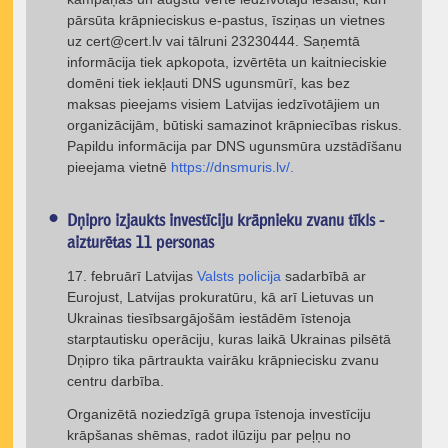
pārsūta krāpnieciskus e-pastus, īsziņas un vietnes
uz
cert@cert.lv
vai tālruni 23230444. Saņemtā
informācija tiek apkopota, izvērtēta un kaitnieciskie
domēni tiek iekļauti DNS ugunsmūrī, kas bez
maksas pieejams visiem Latvijas iedzīvotājiem un
organizācijām, būtiski samazinot krāpniecības riskus.
Papildu informācija par DNS ugunsmūra uzstādīšanu
pieejama vietnē
https://dnsmuris.lv/.
Dņipro izjaukts investīciju krāpnieku zvanu tīkls -
aizturētas 11 personas
17. februārī Latvijas
Valsts policija
sadarbībā ar
Eurojust, Latvijas prokuratūru, kā arī Lietuvas un
Ukrainas tiesībsargājošām iestādēm īstenoja
starptautisku operāciju, kuras laikā Ukrainas pilsētā
Dņipro tika pārtraukta vairāku krāpniecisku zvanu
centru darbība.
Organizētā noziedzīgā grupa īstenoja investīciju
krāpšanas shēmas, radot ilūziju par peļņu no