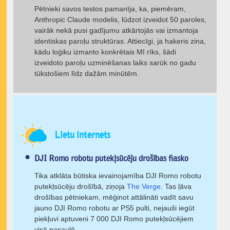
Pētnieki savos testos pamanīja, ka, piemēram,
Anthropic Claude modelis, lūdzot izveidot 50 paroles,
vairāk nekā pusi gadījumu atkārtojās vai izmantoja
identiskas paroļu struktūras. Attiecīgi, ja hakeris zina,
kādu loģiku izmanto konkrētais MI rīks, šādi
izveidoto paroļu uzminēšanas laiks sarūk no gadu
tūkstošiem līdz dažām minūtēm.
Lietu internets
DJI Romo robotu putekļsūcēju drošības fiasko
Tika atklāta būtiska ievainojamība DJI Romo robotu
putekļsūcēju drošībā, ziņoja
The Verge
. Tas ļāva
drošības pētniekam, mēģinot attālināti vadīt savu
jauno DJI Romo robotu ar PS5 pulti, nejauši iegūt
piekļuvi aptuveni 7 000 DJI Romo putekļsūcējiem
visā pasaulē.