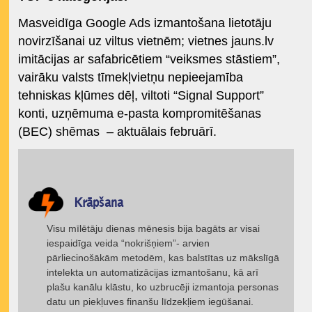
Masveidīga Google Ads izmantošana lietotāju
novirzīšanai uz viltus vietnēm; vietnes jauns.lv
imitācijas ar safabricētiem “veiksmes stāstiem”,
vairāku valsts tīmekļvietņu nepieejamība
tehniskas kļūmes dēļ, viltoti “Signal Support”
konti, uzņēmuma e-pasta kompromitēšanas
(BEC) shēmas – aktuālais februārī.
Krāpšana
Visu mīlētāju dienas mēnesis bija bagāts ar visai
iespaidīga veida “nokrišņiem”- arvien
pārliecinošākām metodēm, kas balstītas uz mākslīgā
intelekta un automatizācijas izmantošanu, kā arī
plašu kanālu klāstu, ko uzbrucēji izmantoja personas
datu un piekļuves finanšu līdzekļiem iegūšanai.