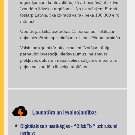
ieguldījumiem kriptovalūtās, kā arī piedāvājot fiktīvu
“zaudēto līdzekļu atgūšanu”. No cietušajiem Eiropā,
tostarp Latvijā, tika izkrāpti vairāk nekā 100 000 eiro
mēnesī.
Operācijas laikā aizturētas 11 personas, lielākajai
daļai piemērots apcietinājums. Izmeklēšana turpinās.
Valsts policija atkārtoti aicina iedzīvotājus rūpīgi
pārbaudīt investīciju piedāvājumus, neizpaust
piekļuves datus un neuzticēties solījumiem par ātru
peļņu vai zaudēto līdzekļu atgūšanu.
Ļaunatūra un ievainojamības
Digitālais sals neatkāpjas - “ClickFix” uzbrukumi
nerimst