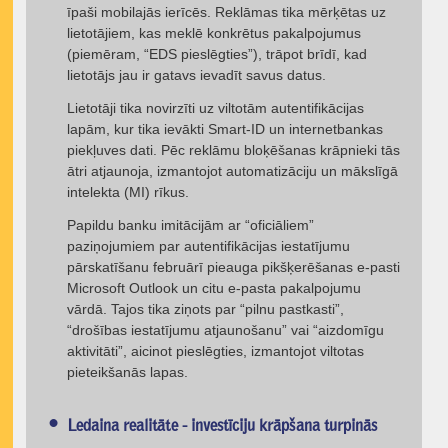
īpaši mobilajās ierīcēs. Reklāmas tika mērķētas uz
lietotājiem, kas meklē konkrētus pakalpojumus
(piemēram, “EDS pieslēgties”), trāpot brīdī, kad
lietotājs jau ir gatavs ievadīt savus datus.
Lietotāji tika novirzīti uz viltotām autentifikācijas
lapām, kur tika ievākti Smart-ID un internetbankas
piekļuves dati. Pēc reklāmu bloķēšanas krāpnieki tās
ātri atjaunoja, izmantojot automatizāciju un mākslīgā
intelekta (MI) rīkus.
Papildu banku imitācijām ar “oficiāliem”
paziņojumiem par autentifikācijas iestatījumu
pārskatīšanu februārī pieauga pikšķerēšanas e-pasti
Microsoft Outlook un citu e-pasta pakalpojumu
vārdā. Tajos tika ziņots par “pilnu pastkasti”,
“drošības iestatījumu atjaunošanu” vai “aizdomīgu
aktivitāti”, aicinot pieslēgties, izmantojot viltotas
pieteikšanās lapas.
Ledaina realitāte - investīciju krāpšana turpinās