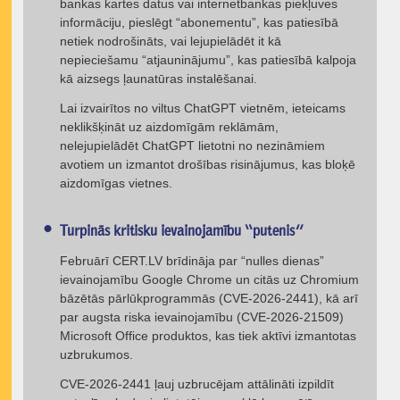
bankas kartes datus vai internetbankas piekļuves
informāciju, pieslēgt “abonementu”, kas patiesībā
netiek nodrošināts, vai lejupielādēt it kā
nepieciešamu “atjauninājumu”, kas patiesībā kalpoja
kā aizsegs ļaunatūras instalēšanai.
Lai izvairītos no viltus ChatGPT vietnēm, ieteicams
neklikšķināt uz aizdomīgām reklāmām,
nelejupielādēt ChatGPT lietotni no nezināmiem
avotiem un izmantot drošības risinājumus, kas bloķē
aizdomīgas vietnes.
Turpinās kritisku ievainojamību “putenis”
Februārī CERT.LV brīdināja par “nulles dienas”
ievainojamību Google Chrome un citās uz Chromium
bāzētās pārlūkprogrammās (CVE-2026-2441), kā arī
par augsta riska ievainojamību (CVE-2026-21509)
Microsoft Office produktos, kas tiek aktīvi izmantotas
uzbrukumos.
CVE-2026-2441 ļauj uzbrucējam attālināti izpildīt