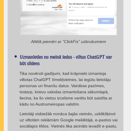
Attēlā piemēri ar “ClickFix” uzbrukumiem
Uzmanieties no melnā ledus - viltus ChatGPT var
būt slidens
Tika novēroti gadījumi, kad krāpnieki izmantoja
viltotas ChatGPT tīmekļvietnes, lai iegūtu lietotāju
personas un finanšu datus. Vairākas pazīmes,
tostarp, krievu valodas izmantošana sākumlapā,
liecina, ka šo vietņu izcelsme varētu būt saistīta ar
kādu no Austrumeiropas valstīm.
Lietotāji visbiežāk nonāca šajās vietnēs, uzklikšķinot
uz viltotām reklāmām Google meklētājā, e‑pastos vai
sociālajos tīklos. Vietnēs tika aicināts ievadīt e‑pastu,