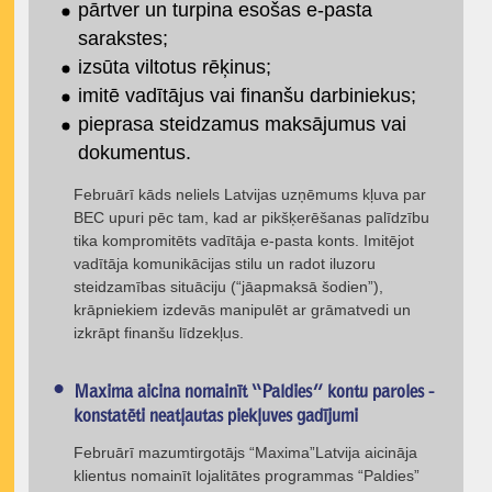
pārtver un turpina esošas e-pasta
sarakstes;
izsūta viltotus rēķinus;
imitē vadītājus vai finanšu darbiniekus;
pieprasa steidzamus maksājumus vai
dokumentus.
Februārī kāds neliels Latvijas uzņēmums kļuva par
BEC upuri pēc tam, kad ar pikšķerēšanas palīdzību
tika kompromitēts vadītāja e-pasta konts. Imitējot
vadītāja komunikācijas stilu un radot iluzoru
steidzamības situāciju (“jāapmaksā šodien”),
krāpniekiem izdevās manipulēt ar grāmatvedi un
izkrāpt finanšu līdzekļus.
Maxima aicina nomainīt “Paldies” kontu paroles -
konstatēti neatļautas piekļuves gadījumi
Februārī mazumtirgotājs “Maxima”Latvija aicināja
klientus nomainīt lojalitātes programmas “Paldies”