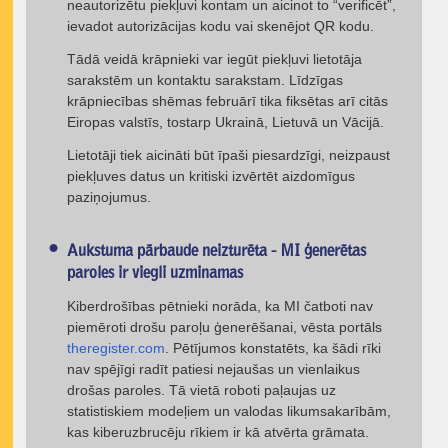
neautorizētu piekļuvi kontam un aicinot to “verificēt”,
ievadot autorizācijas kodu vai skenējot QR kodu.
Tādā veidā krāpnieki var iegūt piekļuvi lietotāja
sarakstēm un kontaktu sarakstam. Līdzīgas
krāpniecības shēmas februārī tika fiksētas arī citās
Eiropas valstīs, tostarp Ukrainā, Lietuvā un Vācijā.
Lietotāji tiek aicināti būt īpaši piesardzīgi, neizpaust
piekļuves datus un kritiski izvērtēt aizdomīgus
paziņojumus.
Aukstuma pārbaude neizturēta - MI ģenerētas
paroles ir viegli uzminamas
Kiberdrošības pētnieki norāda, ka MI čatboti nav
piemēroti drošu paroļu ģenerēšanai, vēsta portāls
theregister.com
. Pētījumos konstatēts, ka šādi rīki
nav spējīgi radīt patiesi nejaušas un vienlaikus
drošas paroles. Tā vietā roboti paļaujas uz
statistiskiem modeļiem un valodas likumsakarībām,
kas kiberuzbrucēju rīkiem ir kā atvērta grāmata.