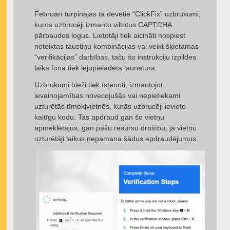
Februārī turpinājās tā dēvētie “ClickFix” uzbrukumi,
kuros uzbrucēji izmanto viltotus CAPTCHA
pārbaudes logus. Lietotāji tiek aicināti nospiest
noteiktas taustiņu kombinācijas vai veikt šķietamas
“verifikācijas” darbības, taču šo instrukciju izpildes
laikā fonā tiek lejupielādēta ļaunatūra.
Uzbrukumi bieži tiek īstenoti, izmantojot
ievainojamības novecojušās vai nepietiekami
uzturētās tīmekļvietnēs, kurās uzbrucēji ievieto
kaitīgu kodu. Tas apdraud gan šo vietņu
apmeklētājus, gan pašu resursu drošību, ja vietņu
uzturētāji laikus nepamana šādus apdraudējumus.