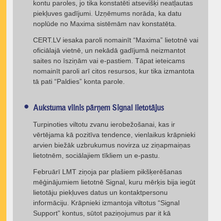
kontu paroles, jo tika konstatēti atsevišķi neatļautas
piekļuves gadījumi. Uzņēmums norāda, ka datu
noplūde no Maxima sistēmām nav konstatēta.
CERT.LV iesaka paroli nomainīt “Maxima” lietotnē vai
oficiālajā vietnē, un nekādā gadījumā neizmantot
saites no īsziņām vai e-pastiem. Tāpat ieteicams
nomainīt paroli arī citos resursos, kur tika izmantota
tā pati “Paldies” konta parole.
Aukstuma vilnis pārņem Signal lietotājus
Turpinoties viltotu zvanu ierobežošanai, kas ir
vērtējama kā pozitīva tendence, vienlaikus krāpnieki
arvien biežāk uzbrukumus novirza uz ziņapmaiņas
lietotnēm, sociālajiem tīkliem un e-pastu.
Februārī LMT ziņoja par plašiem pikšķerēšanas
mēģinājumiem lietotnē Signal, kuru mērķis bija iegūt
lietotāju piekļuves datus un kontaktpersonu
informāciju. Krāpnieki izmantoja viltotus “Signal
Support” kontus, sūtot paziņojumus par it kā