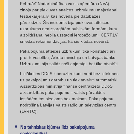
Februārī Nodarbinātības valsts aģentūra (NVA)
ziņoja par piekļuves atteices uzbrukumu mājaslapai
testi.ekarjera.lv, kas noveda pie datubāzes
pārslodzes. Šis incidents bija piekļuves atteices
uzbrukums neaizsargātām publiskām formām, kuru
aizpildīšanai nebija uzstādīti ierobežojumi. CERT.LV
sniedza rekomendācijas, kā šīs kļūdas novērst.
Pakalpojuma atteices uzbrukumi tika konstatēti arī
pret E-veselību, Ārlietu ministriju un Latvijas banku.
Uzbrukumi bija salīdzinoši apjomīgi, bet tika atvairīti.
Lielākoties DDoS kiberuzbrukumi norit bez ietekmes
uz pakalpojumu darbību un tiek atvairīti automātiski.
Aizsardzības ministrija finansē centralizētu DDoS
aizsardzības pakalpojumu – valsts pārvaldes
iestādēm tas pieejams bez maksas. Pakalpojumu
nodrošina Latvijas Valsts radio un televīzijas centrs
(LVRTC).
No tehniskas kļūmes līdz pakalpojuma