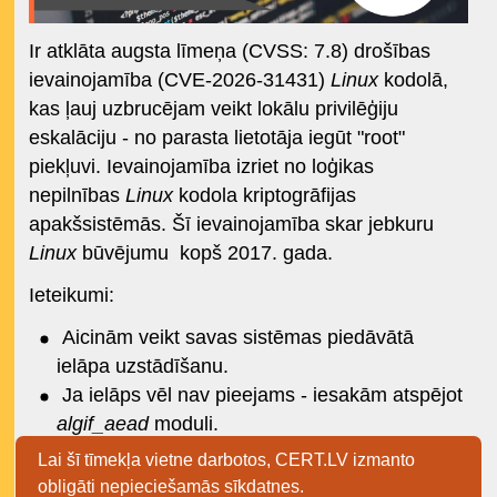
Ir atklāta augsta līmeņa (CVSS: 7.8) drošības
ievainojamība (CVE-2026-31431)
Linux
kodolā,
kas ļauj uzbrucējam veikt lokālu privilēģiju
eskalāciju - no parasta lietotāja iegūt "root"
piekļuvi. Ievainojamība izriet no loģikas
nepilnības
Linux
kodola kriptogrāfijas
apakšsistēmās. Šī ievainojamība skar jebkuru
Linux
būvējumu kopš 2017. gada.
Ieteikumi:
Aicinām veikt savas sistēmas piedāvātā
ielāpa uzstādīšanu.
Ja ielāps vēl nav pieejams - iesakām atspējot
algif_aead
moduli.
Lai šī tīmekļa vietne darbotos, CERT.LV izmanto
Komandrindas piemērs:
obligāti nepieciešamās sīkdatnes.