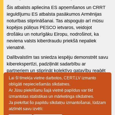
Šis atbalsts apliecina ES apņemšanos un CRRT
ieguldījumu ES atbalsta pasākumos Armēnijas
noturības stiprināšanai. Tas atspoguļo arī mūsu
kopējos pūliņus PESCO ietvaros, veidojot
drošāku un noturīgāku Eiropu, nodrošinot, ka
neviena valsts kiberdraudu priekšā nepaliek
vienatnē.
Dalībvalstīm tas sniedza iespēju demonstrēt savu
kiberekspertīzi, padziļināt sadarbību ar
partneriem un stiprināt kolektīvo gatavību reaģēt
uz kiberincidentiem jebkuros apstākļos.
Lai šī tīmekļa vietne darbotos, CERT.LV izmanto
obligāti nepieciešamās sīkdatnes.
CRRT turpina apņemšanos stiprināt dalībvalstu
Ar Jūsu piekrišanu šajā vietnē papildus var tikt
un partneru kibernoturību. Tā ir atvērta ciešai
izmantotas statistikas un mārketinga sīkdatnes.
sadarbībai preventīvo pasākumu īstenošanā, kā
Ja piekrītat šo papildu sīkdatņu izmantošanai, lūdzam
arī palīdzībai reaģēt uz iespējamiem
atzīmēt savu izvēli:
kiberincidentiem.