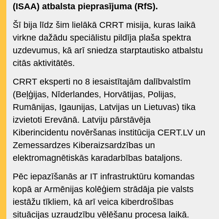
(ISAA) atbalsta pieprasījuma (RfS).
Šī bija līdz šim lielākā CRRT misija, kuras laikā
virkne dažādu speciālistu pildīja plaša spektra
uzdevumus, kā arī sniedza starptautisko atbalstu
citās aktivitātēs.
CRRT eksperti no 8 iesaistītajām dalībvalstīm
(Beļģijas, Nīderlandes, Horvātijas, Polijas,
Rumānijas, Igaunijas, Latvijas un Lietuvas) tika
izvietoti Erevānā. Latviju pārstāvēja
Kiberincidentu novēršanas institūcija CERT.LV un
Zemessardzes Kiberaizsardzības un
elektromagnētiskās karadarbības bataljons.
Pēc iepazīšanās ar IT infrastruktūru komandas
kopā ar Armēnijas kolēģiem strādāja pie valsts
iestāžu tīkliem, kā arī veica kiberdrošības
situācijas uzraudzību vēlēšanu procesa laikā.