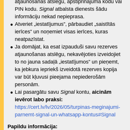
atjaunošanas atslēgu, apstiprinājuma kodu vai
PIN kodu.
Signal
atbalsta dienests šādu
informāciju nekad nepieprasa.
Atveriet „iestatījumus”, pārbaudiet „saistītās
ierīces” un noņemiet visas ierīces, kuras
neatpazīstat.
Ja domājat, ka esat izpauduši savu rezerves
atjaunošanas atslēgu, nekavējoties izveidojiet
to no jauna sadaļā „iestatījumos” un pieņemt,
ka jebkura iepriekš izveidotā rezerves kopija
var būt kļuvusi pieejama nepiederošām
personām.
Lai pasargātu savu
Signal
kontu,
aicinām
ievērot labo praksi:
https://cert.lv/lv/2026/05/turpinas-meginajumi-
parnemt-signal-un-whatsapp-kontus#Signal
Papildu informācija: