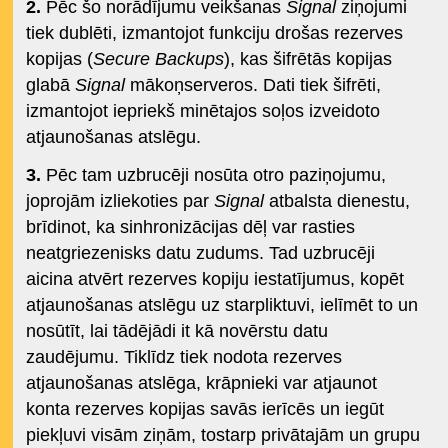
2.
Pēc šo norādījumu veikšanas
Signal
ziņojumi
tiek dublēti, izmantojot funkciju drošas rezerves
kopijas (
Secure Backups
), kas šifrētās kopijas
glabā
Signal
mākoņserveros. Dati tiek šifrēti,
izmantojot iepriekš minētajos soļos izveidoto
atjaunošanas atslēgu.
3.
Pēc tam uzbrucēji nosūta otro paziņojumu,
joprojām izliekoties par
Signal
atbalsta dienestu,
brīdinot, ka sinhronizācijas dēļ var rasties
neatgriezenisks datu zudums. Tad uzbrucēji
aicina atvērt rezerves kopiju iestatījumus, kopēt
atjaunošanas atslēgu uz starpliktuvi, ielīmēt to un
nosūtīt, lai tādējādi it kā novērstu datu
zaudējumu. Tiklīdz tiek nodota rezerves
atjaunošanas atslēga, krāpnieki var atjaunot
konta rezerves kopijas savās ierīcēs un iegūt
piekļuvi visām ziņām, tostarp privātajām un grupu