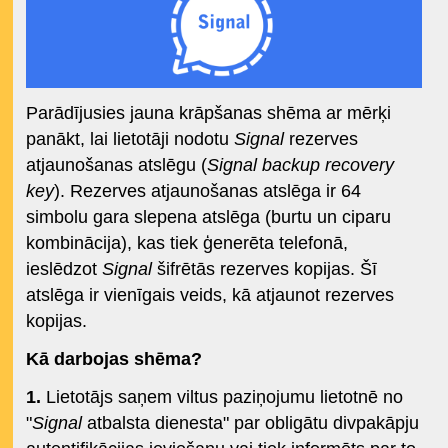
Parādījusies jauna krāpšanas shēma ar mērķi
panākt, lai lietotāji nodotu
Signal
rezerves
atjaunošanas atslēgu (
Signal backup recovery
key
). Rezerves atjaunošanas atslēga ir 64
simbolu gara slepena atslēga (burtu un ciparu
kombinācija), kas tiek ģenerēta telefonā,
ieslēdzot
Signal
šifrētās rezerves kopijas. Šī
atslēga ir vienīgais veids, kā atjaunot rezerves
kopijas.
Kā darbojas shēma?
1.
Lietotājs saņem viltus paziņojumu lietotnē no
"
Signal
atbalsta dienesta" par obligātu divpakāpju