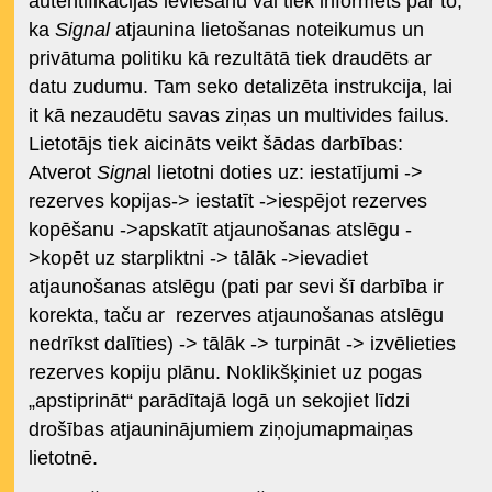
autentifikācijas ieviešanu vai tiek informēts par to,
ka
Signal
atjaunina lietošanas noteikumus un
privātuma politiku kā rezultātā tiek draudēts ar
datu zudumu. Tam seko detalizēta instrukcija, lai
it kā nezaudētu savas ziņas un multivides failus.
Lietotājs tiek aicināts veikt šādas darbības:
Atverot
Signa
l lietotni doties uz: iestatījumi ->
rezerves kopijas-> iestatīt ->iespējot rezerves
kopēšanu ->apskatīt atjaunošanas atslēgu -
>kopēt uz starpliktni -> tālāk ->ievadiet
atjaunošanas atslēgu (pati par sevi šī darbība ir
korekta, taču ar
rezerves atjaunošanas atslēgu
nedrīkst dalīties) -> tālāk -> turpināt -> izvēlieties
rezerves kopiju plānu. Noklikšķiniet uz pogas
„apstiprināt“ parādītajā logā un sekojiet līdzi
drošības atjauninājumiem ziņojumapmaiņas
lietotnē.