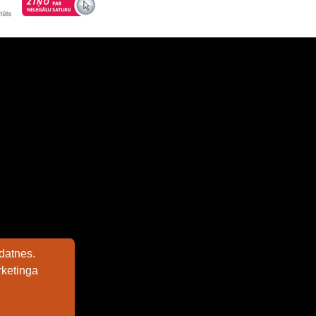
datnes.
rketinga