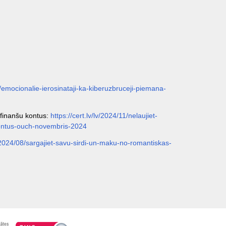
10/emocionalie-ierosinataji-ka-kiberuzbruceji-piemana-
 finanšu kontus:
https://cert.lv/lv/2024/11/nelaujiet-
kontus-ouch-novembris-2024
lv/2024/08/sargajiet-savu-sirdi-un-maku-no-romantiskas-