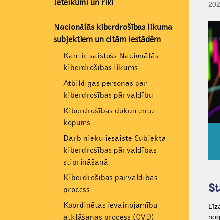
Ieteikumi un rīki
202
Nacionālās kiberdrošības likuma
subjektiem un citām iestādēm
Kam ir saistošs Nacionālās
kiberdrošības likums
Atbildīgās personas par
kiberdrošības pārvaldību
Kiberdrošības dokumentu
kopums
Darbinieku iesaiste Subjekta
kiberdrošības pārvaldības
stiprināšanā
Kiberdrošības pārvaldības
St
process
Koordinētas ievainojamību
Līz
atklāšanas process (CVD)
nog