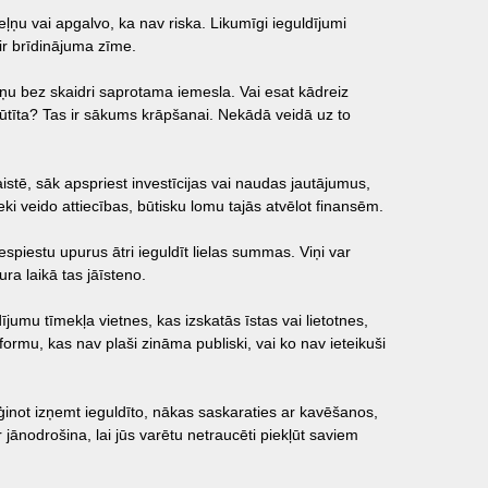
ļņu vai apgalvo, ka nav riska. Likumīgi ieguldījumi
 ir brīdinājuma zīme.
iņu bez skaidri saprotama iemesla. Vai esat kādreiz
sūtīta? Tas ir sākums krāpšanai. Nekādā veidā uz to
aistē, sāk apspriest investīcijas vai naudas jautājumus,
ki veido attiecības, būtisku lomu tajās atvēlot finansēm.
espiestu upurus ātri ieguldīt lielas summas. Viņi var
ura laikā tas jāīsteno.
ījumu tīmekļa vietnes, kas izskatās īstas vai lietotnes,
latformu, kas nav plaši zināma publiski, vai ko nav ieteikuši
ēģinot izņemt ieguldīto, nākas saskaraties ar kavēšanos,
nodrošina, lai jūs varētu netraucēti piekļūt saviem