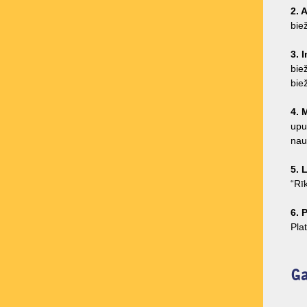
2. 
biež
3. 
bie
bie
4. 
upu
nau
5. 
“Rīk
6. 
Pla
Ga