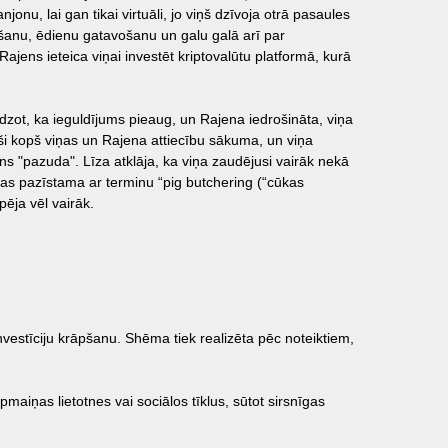
onu, lai gan tikai virtuāli, jo viņš dzīvoja otrā pasaules
ļošanu, ēdienu gatavošanu un galu galā arī par
 Rajens ieteica viņai investēt kriptovalūtu platformā, kurā
dzot, ka ieguldījums pieaug, un Rajena iedrošināta, viņa
ši kopš viņas un Rajena attiecību sākuma, un viņa
ns "pazuda". Līza atklāja, ka viņa zaudējusi vairāk nekā
 kas pazīstama ar terminu “pig butchering (“cūkas
ēja vēl vairāk.
vestīciju krāpšanu. Shēma tiek realizēta pēc noteiktiem,
pmaiņas lietotnes vai sociālos tīklus, sūtot sirsnīgas