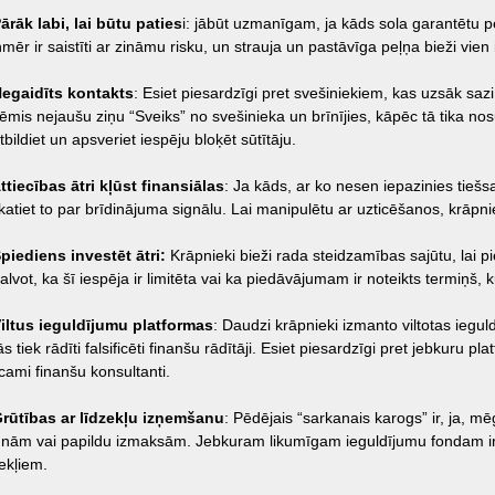
Pārāk labi, lai būtu paties
i: jābūt uzmanīgam, ja kāds sola garantētu pe
nmēr ir saistīti ar zināmu risku, un strauja un pastāvīga peļņa bieži vien
Negaidīts kontakts
: Esiet piesardzīgi pret svešiniekiem, kas uzsāk saz
ēmis nejaušu ziņu “Sveiks” no svešinieka un brīnījies, kāpēc tā tika no
bildiet un apsveriet iespēju bloķēt sūtītāju.
Attiecības ātri kļūst finansiālas
: Ja kāds, ar ko nesen iepazinies tiešs
katiet to par brīdinājuma signālu. Lai manipulētu ar uzticēšanos, krāpnie
Spiediens investēt ātri:
Krāpnieki bieži rada steidzamības sajūtu, lai pi
lvot, ka šī iespēja ir limitēta vai ka piedāvājumam ir noteikts termiņš, k
Viltus ieguldījumu platformas
: Daudzi krāpnieki izmanto viltotas ieguld
s tiek rādīti falsificēti finanšu rādītāji. Esiet piesardzīgi pret jebkuru p
icami finanšu konsultanti.
Grūtības ar līdzekļu izņemšanu
: Pēdējais “sarkanais karogs” ir, ja, m
unām vai papildu izmaksām. Jebkuram likumīgam ieguldījumu fondam ir jā
zekļiem.