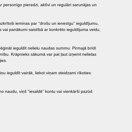
ar personīgo pieredzi, aktīvi un regulāri sarunājas un
uzkrītoši ieminas par “drošu un ienesīgu” ieguldījumu,
as vai panākumi saistībā ar konkrēto ieguldījuma veidu,
ēģināt ieguldīt nelielu naudas summu. Pirmajā brīdī
camību. Krāpnieks sākumā var pat ļaut izņemt nelielas
ies.
u ieguldīt vairāk, liekot viņam steidzami rīkoties:
mo naudu, viņš “iesaldē” kontu vai vienkārši pazūd.