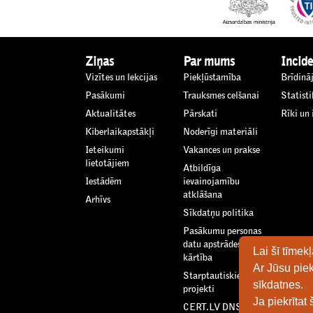
Ziņas
Par mums
Incide
Vizītes un lekcijas
Piekļūstamība
Brīdinā
Pasākumi
Trauksmes celšanai
Statisti
Aktualitātes
Pārskati
Rīki un
Kiberlaikapstākļi
Noderīgi materiāli
Ieteikumi
Vakances un prakse
lietotājiem
Atbildīga
Iestādēm
ievainojamību
atklāšana
Arhīvs
Sīkdatņu politika
Pasākumu personas
datu apstrādes
Lai šī tīme
kārtība
Ar Jūsu piek
Starptautiskie
sīkdatnes.
projekti
Ja piekrītat
CERT.LV DNS