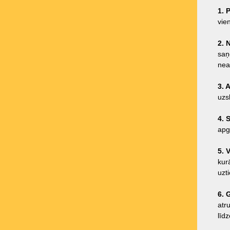
1. 
vie
2. 
saņ
neat
3. 
uzs
4. 
apga
5. 
kurā
uzt
6. 
atr
līd