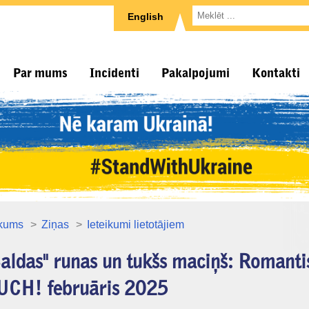
English
Par mums
Incidenti
Pakalpojumi
Kontakti
kums
Ziņas
Ieteikumi lietotājiem
aldas" runas un tukšs maciņš: Romantis
UCH! februāris 2025