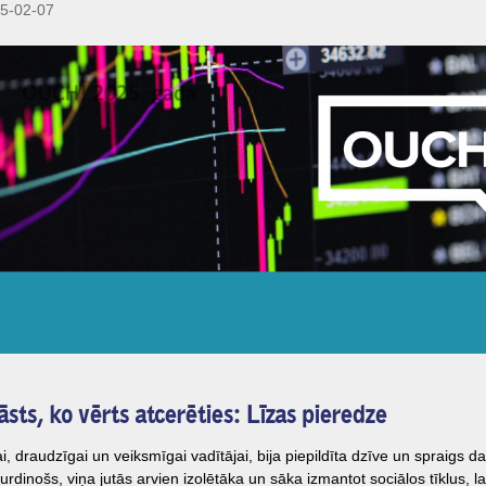
5-02-07
āsts, ko vērts atcerēties: Līzas pieredze
ai, draudzīgai un veiksmīgai vadītājai, bija piepildīta dzīve un spraigs d
urdinošs, viņa jutās arvien izolētāka un sāka izmantot sociālos tīklus, la