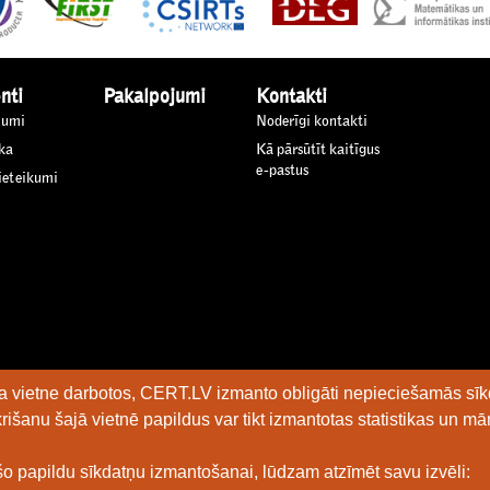
nti
Pakalpojumi
Kontakti
jumi
Noderīgi kontakti
ka
Kā pārsūtīt kaitīgus
e-pastus
 ieteikumi
kļa vietne darbotos, CERT.LV izmanto obligāti nepieciešamās sīk
rišanu šajā vietnē papildus var tikt izmantotas statistikas un mā
 šo papildu sīkdatņu izmantošanai, lūdzam atzīmēt savu izvēli: