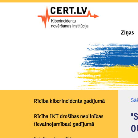
Ziņas
Sā
Rīcība kiberincidenta gadījumā
"S
Rīcība IKT drošības nepilnības
(ievainojamības) gadījumā
O