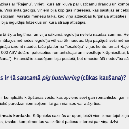
azinās ar “Rajenu”, vīrieti, kurš ātri kļuva par uzticamu draugu un kompanj
ā. Viņš šķita gādīgs, viņiem bija kopīgas intereses, kas saistījās ar ce
estīcijām. Vairāku mēnešu laikā, kad viņu attiecības turpināja attīstīties,
 bija ieguldījis līdzekļus un kura strauji attīstījās.
ai tā šķita legitīma, un viņa sākumā ieguldīja nelielu naudas summu. Re
pmākajos mēnešos ieguldīja vēl vairāk naudas. Bija pagājuši seši mēne
ināja izņemt naudu, taču platforma “iesaldēja” viņas kontu, un arī Raje
 000 ASV dolāru, pateicoties romantiskajai un investīciju krāpniecībai,
šana”). Finansiālie zaudējumi bija postoši, bet emocionālā nodevība sāp
s ir tā saucamā
pig butchering
(cūkas kaušana)?
 ir komplicēts krāpšanas veids, kas apvieno sevī gan romantisko, gan in
riekš paredzamiem soļiem, lai gan nianses var atšķirties:
Pirmais kontakts
: Krāpnieks sazinās ar upuri, bieži vien izmantojot ziņa
as, izsakot komplimentus vai izrādot patiesu interesi par viņa dzīvi.