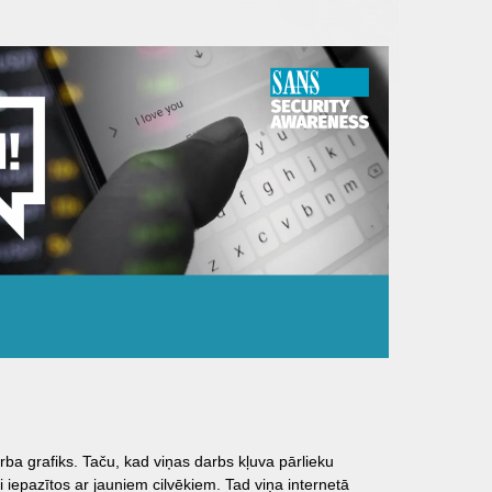
arba grafiks. Taču, kad viņas darbs kļuva pārlieku
i iepazītos ar jauniem cilvēkiem. Tad viņa internetā