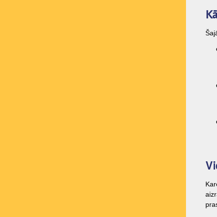
Kā
Šaj
Vi
Kar
aiz
pra