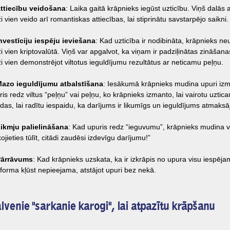
Attiecību veidošana
: Laika gaitā krāpnieks iegūst uzticību. Viņš dalās 
i vien veido arī romantiskas attiecības, lai stiprinātu savstarpējo saikni.
Investīciju iespēju ieviešana
: Kad uzticība ir nodibināta, krāpnieks ne
ži vien kriptovalūtā. Viņš var apgalvot, ka viņam ir padziļinātas zināšan
ži vien demonstrējot viltotus ieguldījumu rezultātus ar neticamu peļņu.
Mazo ieguldījumu atbalstīšana
: Iesākumā krāpnieks mudina upuri izm
ris redz viltus “peļņu” vai peļņu, ko krāpnieks izmanto, lai vairotu uzti
das, lai radītu iespaidu, ka darījums ir likumīgs un ieguldījums atmaksāj
Likmju palielināšana
: Kad upuris redz “ieguvumu”, krāpnieks mudina viņ
ojieties tūlīt, citādi zaudēsi izdevīgu darījumu!”
Pārrāvums
: Kad krāpnieks uzskata, ka ir izkrāpis no upura visu iespēja
tforma kļūst nepieejama, atstājot upuri bez nekā.
lvenie "sarkanie karogi", lai atpazītu krāpšanu