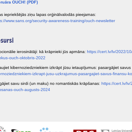
ruāra OUCH! (PDF)
as iepriekšējās ziņu lapas orģinālvalodās pieejamas:
ps://www.sans.org/security-awareness-training/ouch-newsletter
sursi
cionālie ierosinātāji: kā krāpnieki jūs apmāna:
https://cert.lv/lv/2022/
vekus-ouch-oktobris-2022
aujiet kibernoziedzniekiem izkrāpt jūsu ietaupījumus: pasargājiet savus
ernoziedzniekiem-izkrapt-jusu-uzkrajumus-pasargajiet-savus-finansu-
gājiet savu sirdi (un maku) no romantiskās krāpšanas:
https://cert.lv/
psanas-ouch-augusts-2024