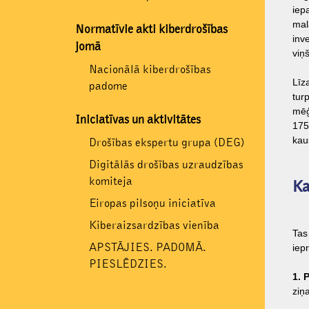
iep
mal
Normatīvie akti kiberdrošības
inv
jomā
viņš
Nacionālā kiberdrošības
Līz
padome
tur
mēģ
Iniciatīvas un aktivitātes
175
kau
Drošības ekspertu grupa (DEG)
Digitālās drošības uzraudzības
komiteja
Ka
Eiropas pilsoņu iniciatīva
Kiberaizsardzības vienība
Tas
APSTĀJIES. PADOMĀ.
iep
PIESLĒDZIES.
1. 
ziņ