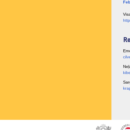
Feb
Vis
htt
Re
Emo
cil
Neļ
kib
Sar
kra