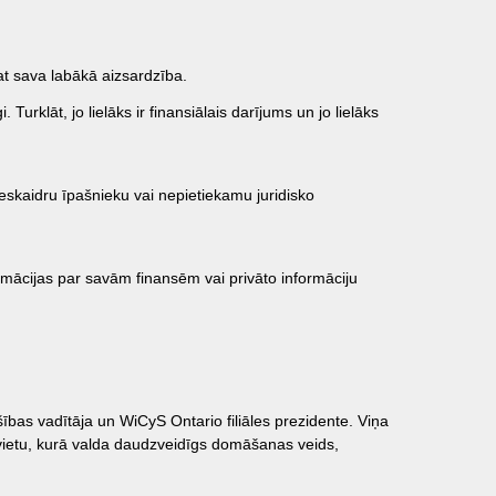
sat sava labākā aizsardzība.
 Turklāt, jo lielāks ir finansiālais darījums un jo lielāks
 neskaidru īpašnieku vai nepietiekamu juridisko
rmācijas par savām finansēm vai privāto informāciju
as vadītāja un WiCyS Ontario filiāles prezidente. Viņa
bavietu, kurā valda daudzveidīgs domāšanas veids,