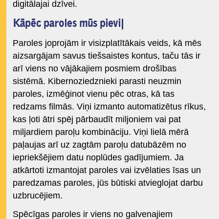
digitālajai dzīvei.
Kāpēc paroles mūs pieviļ
Paroles joprojām ir visizplatītākais veids, kā mēs
aizsargājam savus tiešsaistes kontus, taču tās ir
arī viens no vājākajiem posmiem drošības
sistēmā. Kibernoziedznieki parasti neuzmin
paroles, izmēģinot vienu pēc otras, kā tas
redzams filmās. Viņi izmanto automatizētus rīkus,
kas ļoti ātri spēj pārbaudīt miljoniem vai pat
miljardiem paroļu kombināciju. Viņi lielā mērā
paļaujas arī uz zagtām paroļu datubāzēm no
iepriekšējiem datu noplūdes gadījumiem. Ja
atkārtoti izmantojat paroles vai izvēlaties īsas un
paredzamas paroles, jūs būtiski atvieglojat darbu
uzbrucējiem.
Spēcīgas paroles ir viens no galvenajiem