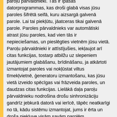
paroļu pārvaldnieki. Tās ir īpašas
datorprogrammas, kas droši glabā visas jūsu
paroles šifrētā seifā, kuru aizsargā galvenā
parole. Lai tai piekļūtu, jāatceras tikai galvenā
parole. Paroles pārvaldnieks var automātiski
atrast jūsu paroles, kad vien tās ir
nepieciešamas, un pieslēgties vietnēm jūsu vietā.
Paroļu pārvaldnieki ir attīstījušies, iekļaujot arī
citas funkcijas, tostarp atbilžu uz slepeniem
jautājumiem glabāšanu, brīdināšanu, ja atkārtoti
izmantojat paroles vai nokļūstat viltus
tīmekļvietnē, ģeneratoru izmantošanu, kas jūsu
vietā izveido spēcīgas vai frāzveida paroles, un
daudzas citas funkcijas. Lielākā daļa paroļu
pārvaldnieku nodrošina drošu sinhronizāciju
gandrīz jebkurā datorā vai ierīcē, tāpēc neatkarīgi
no tā, kādu sistēmu izmantojat, jums ir ērta un
droša piekļuve visām savām parolēm.