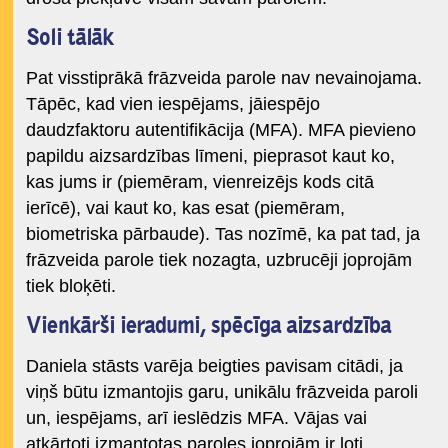
Soli tālāk
Pat visstiprākā frāzveida parole nav nevainojama.
Tāpēc, kad vien iespējams, jāiespējo
daudzfaktoru autentifikācija (MFA). MFA pievieno
papildu aizsardzības līmeni, pieprasot kaut ko,
kas jums ir (piemēram, vienreizējs kods citā
ierīcē), vai kaut ko, kas esat (piemēram,
biometriska pārbaude). Tas nozīmē, ka pat tad, ja
frāzveida parole tiek nozagta, uzbrucēji joprojām
tiek bloķēti.
Vienkārši ieradumi, spēcīga aizsardzība
Daniela stāsts varēja beigties pavisam citādi, ja
viņš būtu izmantojis garu, unikālu frāzveida paroli
un, iespējams, arī ieslēdzis MFA. Vājas vai
atkārtoti izmantotas paroles joprojām ir ļoti