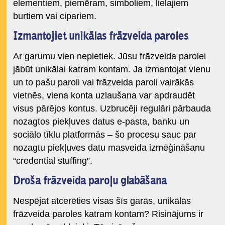
elementiem, piemēram, simboliem, lielajiem
burtiem vai cipariem.
Izmantojiet unikālas frāzveida paroles
Ar garumu vien nepietiek. Jūsu frāzveida parolei
jābūt unikālai katram kontam. Ja izmantojat vienu
un to pašu paroli vai frāzveida paroli vairākās
vietnēs, viena konta uzlaušana var apdraudēt
visus pārējos kontus. Uzbrucēji regulāri pārbauda
nozagtos piekļuves datus e-pasta, banku un
sociālo tīklu platformās – šo procesu sauc par
nozagtu piekļuves datu masveida izmēģināšanu
“credential stuffing”.
Droša frāzveida paroļu glabāšana
Nespējat atcerēties visas šīs garās, unikālās
frāzveida paroles katram kontam? Risinājums ir