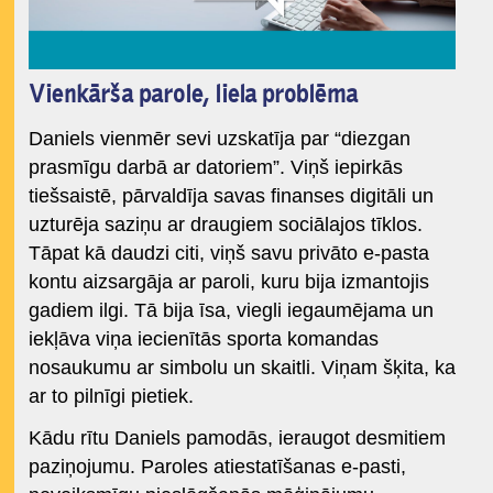
Vienkārša parole, liela problēma
Daniels vienmēr sevi uzskatīja par “diezgan
prasmīgu darbā ar datoriem”. Viņš iepirkās
tiešsaistē, pārvaldīja savas finanses digitāli un
uzturēja saziņu ar draugiem sociālajos tīklos.
Tāpat kā daudzi citi, viņš savu privāto e-pasta
kontu aizsargāja ar paroli, kuru bija izmantojis
gadiem ilgi. Tā bija īsa, viegli iegaumējama un
iekļāva viņa iecienītās sporta komandas
nosaukumu ar simbolu un skaitli. Viņam šķita, ka
ar to pilnīgi pietiek.
Kādu rītu Daniels pamodās, ieraugot desmitiem
paziņojumu. Paroles atiestatīšanas e-pasti,