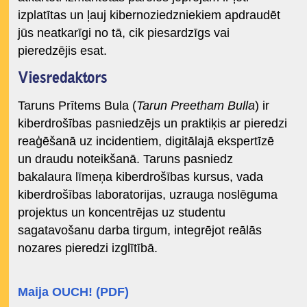
izplatītas un ļauj kibernoziedzniekiem apdraudēt
jūs neatkarīgi no tā, cik piesardzīgs vai
pieredzējis esat.
Viesredaktors
Taruns Prītems Bula (
Tarun Preetham Bulla
) ir
kiberdrošības pasniedzējs un praktiķis ar pieredzi
reaģēšanā uz incidentiem, digitālajā ekspertīzē
un draudu noteikšanā. Taruns pasniedz
bakalaura līmeņa kiberdrošības kursus, vada
kiberdrošības laboratorijas, uzrauga noslēguma
projektus un koncentrējas uz studentu
sagatavošanu darba tirgum, integrējot reālās
nozares pieredzi izglītībā.
Maija OUCH! (PDF)