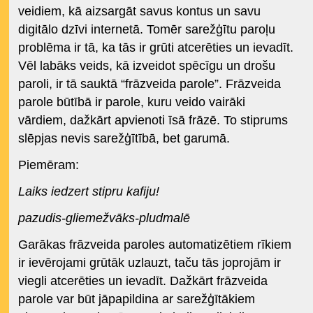
veidiem, kā aizsargāt savus kontus un savu
digitālo dzīvi internetā. Tomēr sarežģītu paroļu
problēma ir tā, ka tās ir grūti atcerēties un ievadīt.
Vēl labāks veids, kā izveidot spēcīgu un drošu
paroli, ir tā sauktā “frāzveida parole”. Frāzveida
parole būtībā ir parole, kuru veido vairāki
vārdiem, dažkārt apvienoti īsā frāzē. To stiprums
slēpjas nevis sarežģītībā, bet garumā.
Piemēram:
Laiks iedzert stipru kafiju!
pazudis-gliemežvāks-pludmalē
Garākas frāzveida paroles automatizētiem rīkiem
ir ievērojami grūtāk uzlauzt, taču tās joprojām ir
viegli atcerēties un ievadīt. Dažkārt frāzveida
parole var būt jāpapildina ar sarežģītākiem