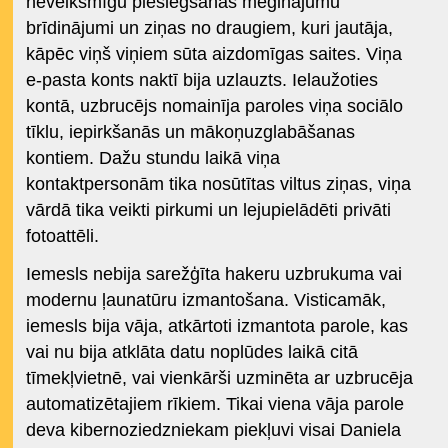
neveiksmīgu pieslēgšanās mēģinājumu
brīdinājumi un ziņas no draugiem, kuri jautāja,
kāpēc viņš viņiem sūta aizdomīgas saites. Viņa
e-pasta konts naktī bija uzlauzts. Ielaužoties
kontā, uzbrucējs nomainīja paroles viņa sociālo
tīklu, iepirkšanās un mākoņuzglabāšanas
kontiem. Dažu stundu laikā viņa
kontaktpersonām tika nosūtītas viltus ziņas, viņa
vārdā tika veikti pirkumi un lejupielādēti privāti
fotoattēli.
Iemesls nebija sarežģīta hakeru uzbrukuma vai
modernu ļaunatūru izmantošana. Visticamāk,
iemesls bija vāja, atkārtoti izmantota parole, kas
vai nu bija atklāta datu noplūdes laikā citā
tīmekļvietnē, vai vienkārši uzminēta ar uzbrucēja
automatizētajiem rīkiem. Tikai viena vāja parole
deva kibernoziedzniekam piekļuvi visai Daniela