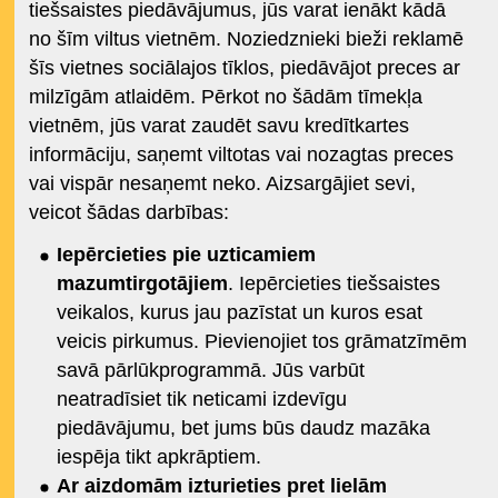
tiešsaistes piedāvājumus, jūs varat ienākt kādā
no šīm viltus vietnēm. Noziedznieki bieži reklamē
šīs vietnes sociālajos tīklos, piedāvājot preces ar
milzīgām atlaidēm. Pērkot no šādām tīmekļa
vietnēm, jūs varat zaudēt savu kredītkartes
informāciju, saņemt viltotas vai nozagtas preces
vai vispār nesaņemt neko. Aizsargājiet sevi,
veicot šādas darbības:
Iepērcieties pie uzticamiem
mazumtirgotājiem
. Iepērcieties tiešsaistes
veikalos, kurus jau pazīstat un kuros esat
veicis pirkumus. Pievienojiet tos grāmatzīmēm
savā pārlūkprogrammā. Jūs varbūt
neatradīsiet tik neticami izdevīgu
piedāvājumu, bet jums būs daudz mazāka
iespēja tikt apkrāptiem.
Ar aizdomām izturieties pret lielām