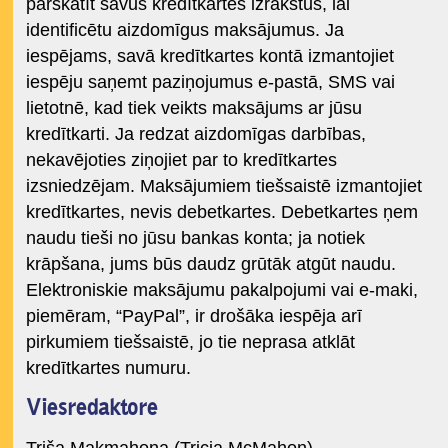
pārskatīt savus kredītkartes izrakstus, lai
identificētu aizdomīgus maksājumus. Ja
iespējams, savā kredītkartes kontā izmantojiet
iespēju saņemt paziņojumus e-pastā, SMS vai
lietotnē, kad tiek veikts maksājums ar jūsu
kredītkarti. Ja redzat aizdomīgas darbības,
nekavējoties ziņojiet par to kredītkartes
izsniedzējam. Maksājumiem tiešsaistē izmantojiet
kredītkartes, nevis debetkartes. Debetkartes ņem
naudu tieši no jūsu bankas konta; ja notiek
krāpšana, jums būs daudz grūtāk atgūt naudu.
Elektroniskie maksājumu pakalpojumi vai e-maki,
piemēram, “PayPal”, ir drošāka iespēja arī
pirkumiem tiešsaistē, jo tie neprasa atklāt
kredītkartes numuru.
Viesredaktore