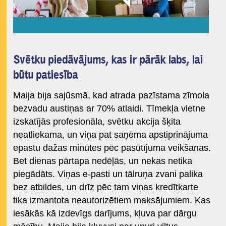
Svētku piedāvājums, kas ir pārāk labs, lai
būtu patiesība
Maija bija sajūsmā, kad atrada pazīstama zīmola
bezvadu austiņas ar 70% atlaidi. Tīmekļa vietne
izskatījās profesionāla, svētku akcija šķita
neatliekama, un viņa pat saņēma apstiprinājuma
epastu dažas minūtes pēc pasūtījuma veikšanas.
Bet dienas pārtapa nedēļās, un nekas netika
piegādāts. Viņas e-pasti un tālruņa zvani palika
bez atbildes, un drīz pēc tam viņas kredītkarte
tika izmantota neautorizētiem maksājumiem. Kas
iesākās kā izdevīgs darījums, kļuva par dārgu