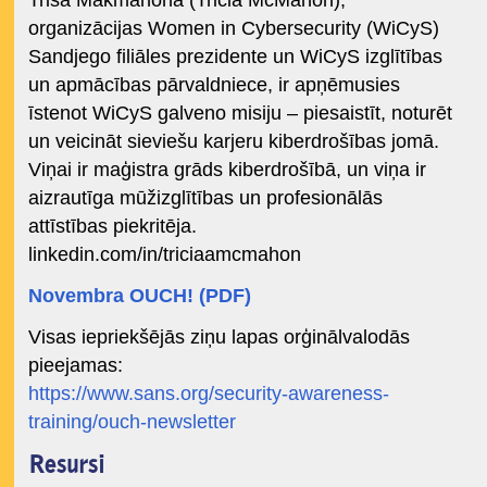
Triša Makmahona (Tricia McMahon),
organizācijas Women in Cybersecurity (WiCyS)
Sandjego filiāles prezidente un WiCyS izglītības
un apmācības pārvaldniece, ir apņēmusies
īstenot WiCyS galveno misiju – piesaistīt, noturēt
un veicināt sieviešu karjeru kiberdrošības jomā.
Viņai ir maģistra grāds kiberdrošībā, un viņa ir
aizrautīga mūžizglītības un profesionālās
attīstības piekritēja.
linkedin.com/in/triciaamcmahon
Novembra OUCH! (PDF)
Visas iepriekšējās ziņu lapas orģinālvalodās
pieejamas:
https://www.sans.org/security-awareness-
training/ouch-newsletter
Resursi