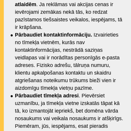
atlaidēm
. Ja reklāmas vai akcijas cenas ir
ievērojami zemākas nekā tās, ko redzat
pazīstamos tiešsaistes veikalos, iespējams, tā
ir krāpšana.
Pārbaudiet kontaktinformāciju.
Izvairieties
no tīmekļa vietnēm, kurās nav
kontaktinformācijas, nestrādā saziņas
veidlapas vai ir norādītas personīgās e-pasta
adreses. Fizisko adrešu, tālruņa numuru,
klientu apkalpošanas kontaktu un skaidru
atgriešanas noteikumu trūkums bieži vien ir
aizdomīgu tīmekļa vietņu pazīme.
Pārbaudiet tīmekļa adresi
. Pievērsiet
uzmanību, ja tīmekļa vietne izskatās tāpat kā
tā, ko izmantojāt iepriekš, bet domēna vārda
nosaukums vai veikala nosaukums ir atšķirīgs.
Piemēram, jūs, iespējams, esat pieradis