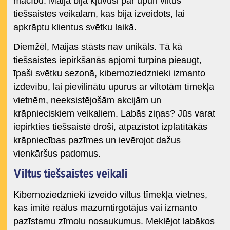
mācību. Maija bija kļuvusi par upuri viltus
tiešsaistes veikalam, kas bija izveidots, lai
apkrāptu klientus svētku laikā.
Diemžēl, Maijas stāsts nav unikāls. Tā kā
tiešsaistes iepirkšanās apjomi turpina pieaugt,
īpaši svētku sezonā, kibernoziedznieki izmanto
izdevību, lai pievilinātu upurus ar viltotām tīmekļa
vietnēm, neeksistējošām akcijām un
krāpnieciskiem veikaliem. Labās ziņas? Jūs varat
iepirkties tiešsaistē droši, atpazīstot izplatītākās
krāpniecības pazīmes un ievērojot dažus
vienkāršus padomus.
Viltus tiešsaistes veikali
Kibernoziedznieki izveido viltus tīmekļa vietnes,
kas imitē reālus mazumtirgotājus vai izmanto
pazīstamu zīmolu nosaukumus. Meklējot labākos