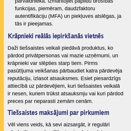
pārvaldniekā. Izmantojiet papildu drošības
funkcijas, piemēram, daudzfaktoru
autentifikāciju (MFA) un piekļuves atslēgas, ja
tās ir pieejamas.
Krāpnieki reālās iepirkšanās vietnēs
Daži tiešsaistes veikali piedāvā produktus, ko
pārdod privātpersonas vai mazie uzņēmumi, un
krāpnieki var slēpties starp tiem. Pirms
pasūtījuma veikšanas pārbaudiet katra pārdevēja
reputāciju, izlasot atsauksmes. Esiet piesardzīgs
attiecībā uz pārdevējiem, kuri tiešsaistes veikalā
ir nesen, kuriem trūkst atsauksmju vai kuri pārdod
preces par neparasti zemām cenām.
Tiešsaistes maksājumi par pirkumiem
Vēl viens veids, kā sevi aizsargāt, ir regulāri