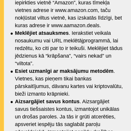
iepirkties vietnē “Amazon”, kuras tīmekļa
vietnes adrese ir www.amazon.com, taču
nokļūstat viltus vietnē, kas izskatās līdzīgi, bet
kuras adrese ir www.aamazon.deals.
Meklējiet atsauksmes
. Ierakstiet veikala
nosaukumu vai URL meklētājprogrammā, lai
redzētu, ko citi par to ir teikuši. Meklējiet tādus
jēdzienus kā “krāpšana”, “vairs nekad” un
“viltota”.
Esiet uzmanīgi ar maksājumu metodēm
.
Vietnes, kas pieņem tikai bankas
pārskaitījumus, dāvanu kartes vai kriptovalūtu,
bieži izmanto krāpnieki.
Aizsargājiet savus kontus
. Aizsargājiet
savus tiešsaistes kontus, izmantojot unikālas
un drošas paroles. Ja tās ir grūti atcerēties,
apsveriet iespēju tās saglabāt paroļu