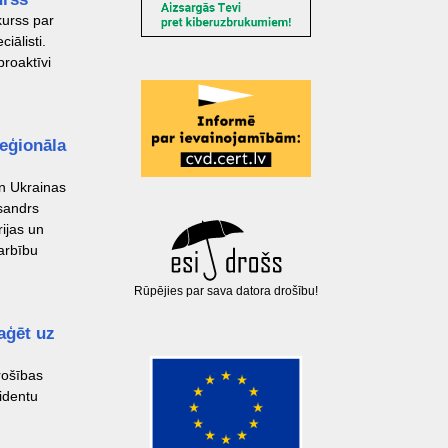
kurss par
iālisti.
proaktīvi
reģionāla
un Ukrainas
ksandrs
rijas un
arbību
Rūpējies par sava datora drošību!
aģēt uz
rošības
identu