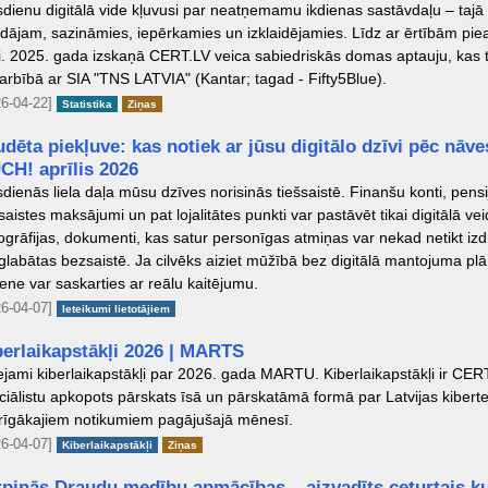
dienu digitālā vide kļuvusi par neatņemamu ikdienas sastāvdaļu – taj
ādājam, sazināmies, iepērkamies un izklaidējamies. Līdz ar ērtībām pie
ki. 2025. gada izskaņā CERT.LV veica sabiedriskās domas aptauju, kas 
arbībā ar SIA "TNS LATVIA" (Kantar; tagad - Fifty5Blue).
6-04-22]
Statistika
Ziņas
dēta piekļuve: kas notiek ar jūsu digitālo dzīvi pēc nāve
CH! aprīlis 2026
dienās liela daļa mūsu dzīves norisinās tiešsaistē. Finanšu konti, pensi
saistes maksājumi un pat lojalitātes punkti var pastāvēt tikai digitālā vei
ogrāfijas, dokumenti, kas satur personīgas atmiņas var nekad netikt iz
 glabātas bezsaistē. Ja cilvēks aiziet mūžībā bez digitālā mantojuma pl
ene var saskarties ar reālu kaitējumu.
6-04-07]
Ieteikumi lietotājiem
berlaikapstākļi 2026 | MARTS
ejami kiberlaikapstākļi par 2026. gada MARTU. Kiberlaikapstākļi ir CER
ciālistu apkopots pārskats īsā un pārskatāmā formā par Latvijas kibert
rīgākajiem notikumiem pagājušajā mēnesī.
6-04-07]
Kiberlaikapstākļi
Ziņas
rpinās Draudu medību apmācības – aizvadīts ceturtais k