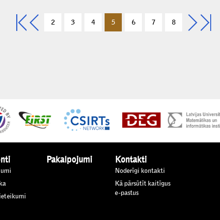
2
3
4
5
6
7
8
nti
Pakalpojumi
Kontakti
jumi
Noderīgi kontakti
ka
Kā pārsūtīt kaitīgus
e-pastus
 ieteikumi