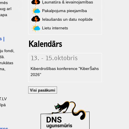
Ļaunatūra & ievainojamības
ā mēs
aug arī
Pakalpojuma pieejamība
tapa
Ielaušanās un datu noplūde
Lietu internets
s |
Kalendārs
ju fondi,
dā.
13. - 15.oktobris
drukātas
Kiberdrošības konference "KiberŠahs
āna,
2026"
Visi pasākumi
T.LV
elpā
urss