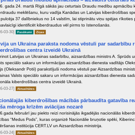
6. gada 24. martā Rīgā sākās jau ceturtais Draudu medību apmācību 
erdraudu meklēšanu, kuru vadīja Kanādas un Latvijas kiberdrošības spec
 pulcēja 37 dalībniekus no 14 valstīm, lai stiprinātu viņu spējas rīkoties 
savlaicīgi identificēt kiberdraudus vēl pirms to īstenošanās.
6-03-30]
Pasākumi
Ziņas
tvija un Ukraina paraksta nodoma vēstuli par sadarbību 
berdrošības centra izveidē Ukrainā
prinot Latvijas un Ukrainas sadarbību, aizsardzības ministrs A. Sprūds 
sts speciālo sakaru un informācijas aizsardzības dienesta vadītājs Ole
ijs (Oleksandr Potii) parakstījuši nodoma vēstuli par Aizsardzības minist
ainas Valsts speciālo sakaru un informācijas aizsardzības dienesta sad
ionāla kiberdrošības centra izveidē Ukrainā.
6-03-27]
Aktualitātes
cionālajās kiberdrošības mācībās pārbaudīta gatavība re
aša mēroga krīzēm aviācijas nozarē
6.gada februārī jau piekto reizi norisinājās ikgadējās nacionālās kiberd
ības “Medus Pods”, kuras organizē Nacionālie bruņotie spēki, Kiberinc
ēršanas institūcija CERT.LV un Aizsardzības ministrija.
6-03-24]
Aktualitātes