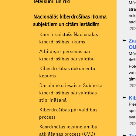
Ieteikumi un rīki
Mūs
str
ris
Nacionālās kiberdrošības likuma
sad
subjektiem un citām iestādēm
[202
Kam ir saistošs Nacionālās
Zau
kiberdrošības likums
OU
Atbildīgās personas par
Mūs
kiberdrošības pārvaldību
tieš
Fot
Kiberdrošības dokumentu
vai
kopums
ģim
Darbinieku iesaiste Subjekta
[202
kiberdrošības pārvaldības
Ki
stiprināšanā
Pie
Kiberdrošības pārvaldības
spe
process
sva
[202
Koordinētas ievainojamību
atklāšanas process (CVD)
Tu