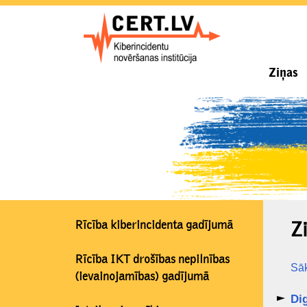
Ziņas
Rīcība kiberincidenta gadījumā
Z
Rīcība IKT drošības nepilnības
Sā
(ievainojamības) gadījumā
Dig