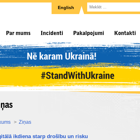
English
Par mums
Incidenti
Pakalpojumi
Kontakti
iņas
kums
Ziņas
itālā ikdiena starp drošību un risku