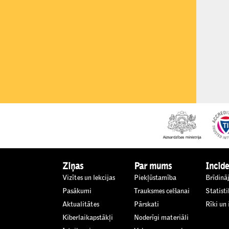
Ziņas
Par mums
Incide
Vizītes un lekcijas
Piekļūstamība
Brīdinā
Pasākumi
Trauksmes celšanai
Statisti
Aktualitātes
Pārskati
Rīki un
Kiberlaikapstākļi
Noderīgi materiāli