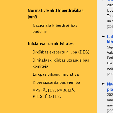
202
kib
Normatīvie akti kiberdrošības
Tas
jomā
un 
Nacionālā kiberdrošības
[202
padome
La
ki
Iniciatīvas un aktivitātes
Sti
Drošības ekspertu grupa (DEG)
Val
Pot
Digitālās drošības uzraudzības
Ukr
komiteja
reģ
Eiropas pilsoņu iniciatīva
[202
Kiberaizsardzības vienība
Na
pl
APSTĀJIES. PADOMĀ.
202
PIESLĒDZIES.
māc
nov
[202