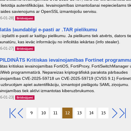
 lietotāja autentifikācijas. Ievainojamības izmantošanai nepieciešams ti
raides savienojums ar OpenSSL izmantojošu servisu.
6-01-28]
Brīdinājumi
latās ļaundabīgi e-pasti ar .TAR pielikumu
 izplatīti e-pasti ar kaitīgu pielikumu. Ja pielikums tiek atvērts, dators tie
aunatūru, kas ievāc informāciju no inficētās iekārtas (info stealer).
6-01-27]
Brīdinājumi
PILDINĀTS Kritiskas ievainojamības Fortinet programm
lātas kritiskas ievainojamības FortiOS, FortiProxy, FortiSwitchManager 
tiWeb programmatūrā. Nepareizas kriptogrāfiskā paraksta pārbaudes
ainojamības CVE-2025-59718 un CVE-2025-59719 (CVSS 9.1) Fortinet
j uzbrucējam apiet autentifikāciju, izmantojot pielāgotu SAML ziņojumu.
ainojamības tiek aktīvi izmantotas kiberuzbrukumos.
6-01-23]
Brīdinājumi
9
10
11
12
13
14
15