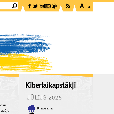
Kiberlaikapstākļi
JŪLIJS 2026
jošu
Krāpšana
rucēju