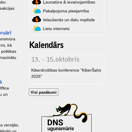
isko
Ļaunatūra & ievainojamības
eakcijas
Pakalpojuma pieejamība
Ielaušanās un datu noplūde
Lietu internets
ruārī
gunsmūra
Kalendārs
ros, kā
politikas
 mazinātu
13. - 15.oktobris
Kiberdrošības konference "KiberŠahs
2026"
ā
ffice
Visi pasākumi
u un
 versijās,
lināti un