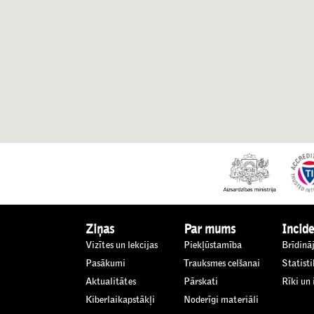
Ziņas
Par mums
Incide
Vizītes un lekcijas
Piekļūstamība
Brīdinā
Pasākumi
Trauksmes celšanai
Statisti
Aktualitātes
Pārskati
Rīki un
Kiberlaikapstākļi
Noderīgi materiāli