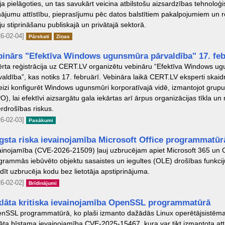
ja pielāgoties, un tas savukārt veicina atbilstošu aizsardzības tehnoloģ
inājumu attīstību, pieprasījumu pēc datos balstītiem pakalpojumiem un r
ju stiprināšanu publiskajā un privātajā sektorā.
6-02-04]
Pārskati
Ziņas
binārs "Efektīva Windows ugunsmūra pārvaldība" 17. feb
ērta reģistrācija uz CERT.LV organizētu vebināru “Efektīva Windows u
valdība”, kas notiks 17. februārī. Vebināra laikā CERT.LV eksperti skaid
eizi konfigurēt Windows ugunsmūri korporatīvajā vidē, izmantojot grupu 
O), lai efektīvi aizsargātu gala iekārtas arī ārpus organizācijas tīkla un
erdrošības riskus.
6-02-03]
Pasākumi
gsta riska ievainojamība Microsoft Office programmatūr
ainojamība (CVE-2026-21509) ļauj uzbrucējam apiet Microsoft 365 un O
grammās iebūvēto objektu sasaistes un iegultes (OLE) drošības funkcij
ildīt uzbrucēja kodu bez lietotāja apstiprinājuma.
6-02-02]
Brīdinājumi
klāta kritiska ievainojamība OpenSSL programmatūrā
nSSL programmatūrā, ko plaši izmanto dažādās Linux operētājsistēmas
lāta bīstama ievainojamība CVE-2025-15467, kura var tikt izmantota attā