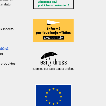
kai datu
k inficēts
atūrā
un
 produktos
Rūpējies par sava datora drošību!