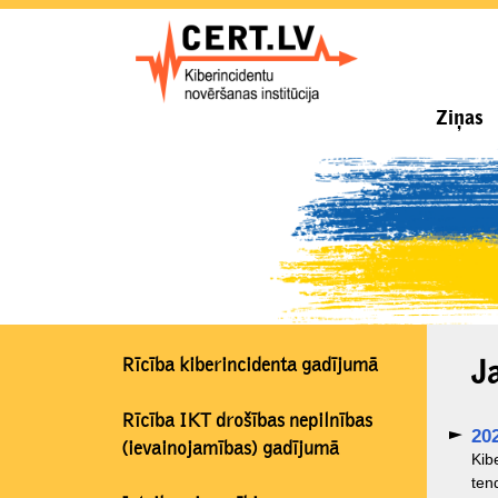
Ziņas
Rīcība kiberincidenta gadījumā
J
Rīcība IKT drošības nepilnības
202
(ievainojamības) gadījumā
​Ki
ten