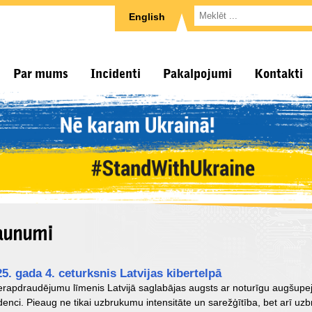
English
Par mums
Incidenti
Pakalpojumi
Kontakti
aunumi
5. gada 4. ceturksnis Latvijas kibertelpā
berapdraudējumu līmenis Latvijā saglabājas augsts ar noturīgu augšupe
denci. Pieaug ne tikai uzbrukumu intensitāte un sarežģītība, bet arī uzb