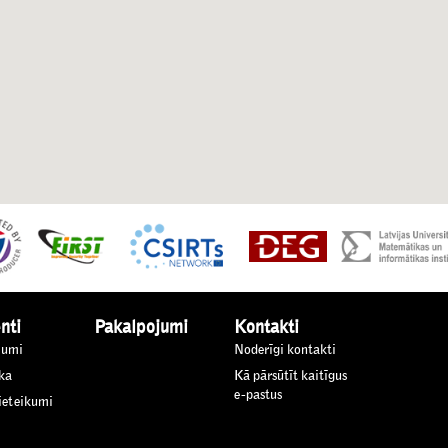
nti
Pakalpojumi
Kontakti
jumi
Noderīgi kontakti
ka
Kā pārsūtīt kaitīgus
e-pastus
 ieteikumi