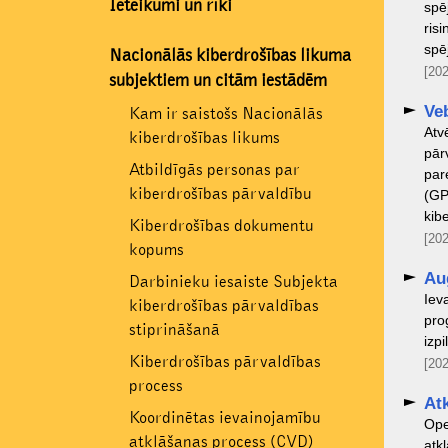
Ieteikumi un rīki
spē
ris
spē
Nacionālās kiberdrošības likuma
[202
subjektiem un citām iestādēm
Ve
Kam ir saistošs Nacionālās
Atv
kiberdrošības likums
pār
Atbildīgās personas par
par
kiberdrošības pārvaldību
(GP
kib
Kiberdrošības dokumentu
[202
kopums
Au
Darbinieku iesaiste Subjekta
Iev
kiberdrošības pārvaldības
pro
stiprināšanā
izp
Kiberdrošības pārvaldības
[202
process
At
Koordinētas ievainojamību
Ope
atklāšanas process (CVD)
atk