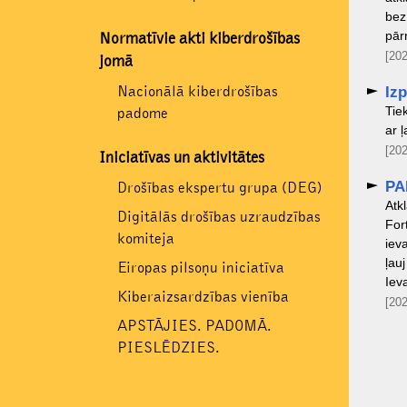
bez
pār
Normatīvie akti kiberdrošības
[202
jomā
Nacionālā kiberdrošības
Izp
Tiek
padome
ar ļ
[202
Iniciatīvas un aktivitātes
PA
Drošības ekspertu grupa (DEG)
Atk
Digitālās drošības uzraudzības
For
komiteja
iev
ļau
Eiropas pilsoņu iniciatīva
Iev
Kiberaizsardzības vienība
[202
APSTĀJIES. PADOMĀ.
PIESLĒDZIES.